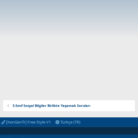
5.Sınıf Sosyal Bilgiler Birlikte Yaşamak Soruları
[XenGenTr] Free Style V1
Türkçe (TR)