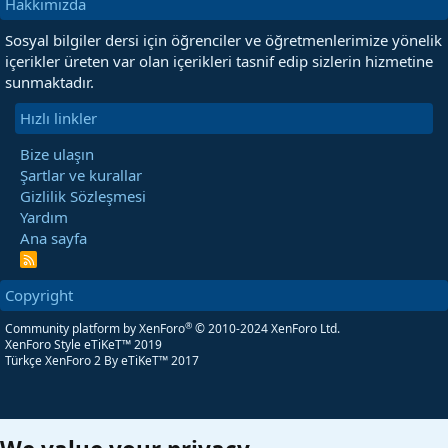
Hakkımızda
Sosyal bilgiler dersi için öğrenciler ve öğretmenlerimize yönelik
içerikler üreten var olan içerikleri tasnif edip sizlerin hizmetine
sunmaktadır.
Hızlı linkler
Bize ulaşın
Şartlar ve kurallar
Gizlilik Sözleşmesi
Yardım
Ana sayfa
R
S
S
Copyright
®
Community platform by XenForo
© 2010-2024 XenForo Ltd.
XenForo Style eTiKeT™ 2019
Türkçe XenForo 2
By eTiKeT™ 2017