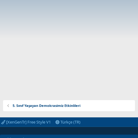
5. Sınıf Yaşayan Demokrasimiz Etkinlileri
[XenGenTr] Free Style V1
Türkçe (TR)