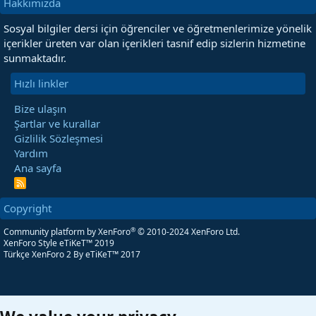
Hakkımızda
Sosyal bilgiler dersi için öğrenciler ve öğretmenlerimize yönelik
içerikler üreten var olan içerikleri tasnif edip sizlerin hizmetine
sunmaktadır.
Hızlı linkler
Bize ulaşın
Şartlar ve kurallar
Gizlilik Sözleşmesi
Yardım
Ana sayfa
R
S
S
Copyright
®
Community platform by XenForo
© 2010-2024 XenForo Ltd.
XenForo Style eTiKeT™ 2019
Türkçe XenForo 2
By eTiKeT™ 2017