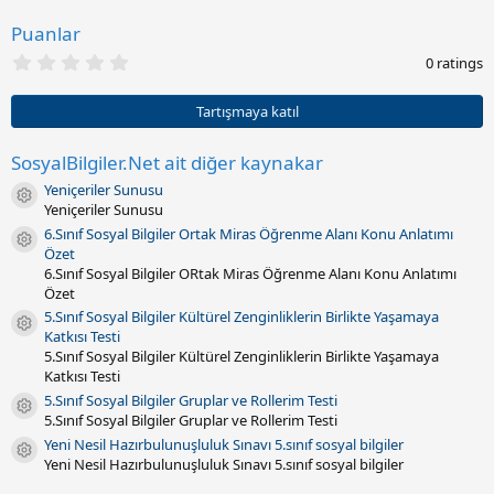
a
r
Puanlar
i
0
h
0 ratings
.
i
0
0
Tartışmaya katıl
y
ı
l
SosyalBilgiler.Net ait diğer kaynakar
d
Yeniçeriler Sunusu
ı
Kaynak ikonu
z
Yeniçeriler Sunusu
(
6.Sınıf Sosyal Bilgiler Ortak Miras Öğrenme Alanı Konu Anlatımı
l
Kaynak ikonu
Özet
a
r
6.Sınıf Sosyal Bilgiler ORtak Miras Öğrenme Alanı Konu Anlatımı
)
Özet
5.Sınıf Sosyal Bilgiler Kültürel Zenginliklerin Birlikte Yaşamaya
Kaynak ikonu
Katkısı Testi
5.Sınıf Sosyal Bilgiler Kültürel Zenginliklerin Birlikte Yaşamaya
Katkısı Testi
5.Sınıf Sosyal Bilgiler Gruplar ve Rollerim Testi
Kaynak ikonu
5.Sınıf Sosyal Bilgiler Gruplar ve Rollerim Testi
Yeni Nesil Hazırbulunuşluluk Sınavı 5.sınıf sosyal bilgiler
Kaynak ikonu
Yeni Nesil Hazırbulunuşluluk Sınavı 5.sınıf sosyal bilgiler