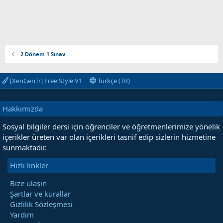
2.Dönem 1.Sınav
[XenGenTr] Free Style V1
Türkçe (TR)
Hakkımızda
Sosyal bilgiler dersi için öğrenciler ve öğretmenlerimize yönelik
içerikler üreten var olan içerikleri tasnif edip sizlerin hizmetine
sunmaktadır.
Hızlı linkler
Bize ulaşın
Şartlar ve kurallar
Gizlilik Sözleşmesi
Yardım