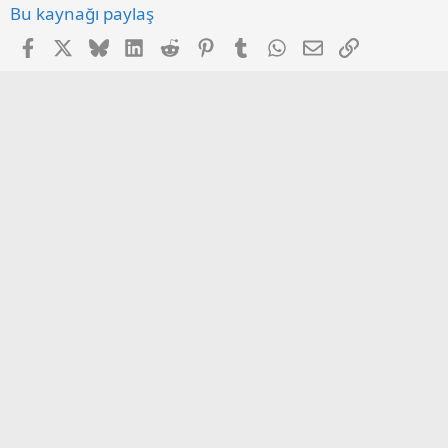
Bu kaynağı paylaş
Facebook
X
Bluesky
LinkedIn
Reddit
Pinterest
Tumblr
WhatsApp
E-posta
Link