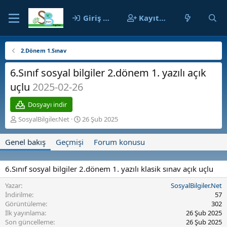
Giriş yap
Kayıt ol
2.Dönem 1.Sınav
6.Sınıf sosyal bilgiler 2.dönem 1. yazılı açık
uçlu
2025-02-26
Dosyayı indir
Y
O
SosyalBilgiler.Net
26 Şub 2025
a
l
z
u
Genel bakış
Geçmişi
Forum konusu
a
ş
r
t
u
6.Sınıf sosyal bilgiler 2.dönem 1. yazılı klasik sınav açık uçlu
r
u
Yazar
SosyalBilgiler.Net
l
İndirilme
57
m
Görüntüleme
302
a
İlk yayınlama
26 Şub 2025
t
Son güncelleme
26 Şub 2025