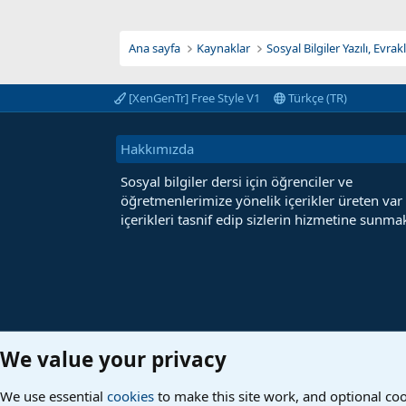
Ana sayfa
Kaynaklar
Sosyal Bilgiler Yazılı, Evra
[XenGenTr] Free Style V1
Türkçe (TR)
Hakkımızda
Sosyal bilgiler dersi için öğrenciler ve
öğretmenlerimize yönelik içerikler üreten var
içerikleri tasnif edip sizlerin hizmetine sunmak
We value your privacy
We use essential
cookies
to make this site work, and optional co