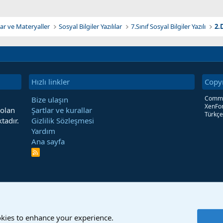
klar ve Materyaller
Sosyal Bilgiler Yazılılar
7.Sınıf Sosyal Bilgiler Yazılı
2.
Hızlı linkler
Copy
Commun
Bize ulaşın
XenFor
 olan
Şartlar ve kurallar
Türkçe
tadır.
Gizlilik Sözleşmesi
Yardım
Ana sayfa
R
S
S
okies to enhance your experience.