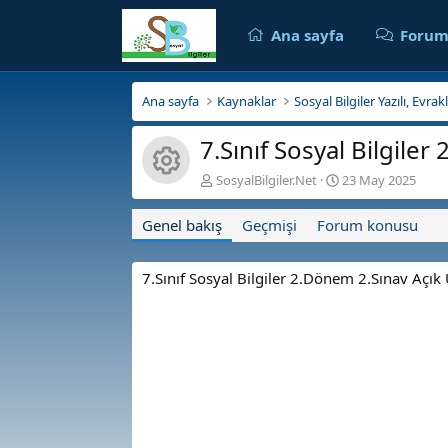
Ana sayfa
Forum
Ana sayfa
Kaynaklar
Sosyal Bilgiler Yazılı, Evra
7.Sınıf Sosyal Bilgile
Kaynak ikonu
Y
O
SosyalBilgiler.Net
23 May 2025
a
l
z
u
Genel bakış
Geçmişi
Forum konusu
a
ş
r
t
u
7.Sınıf Sosyal Bilgiler 2.Dönem 2.Sınav Açık
r
u
l
m
a
t
a
r
i