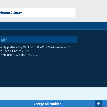
Dönem 2.Sınav
right
®
ity platform by XenForo
© 2010-2024 XenForo Ltd.
o Style eTiKeT™ 2019
 XenForo 2
By eTiKeT™ 2017
Üst
Accept all cookies