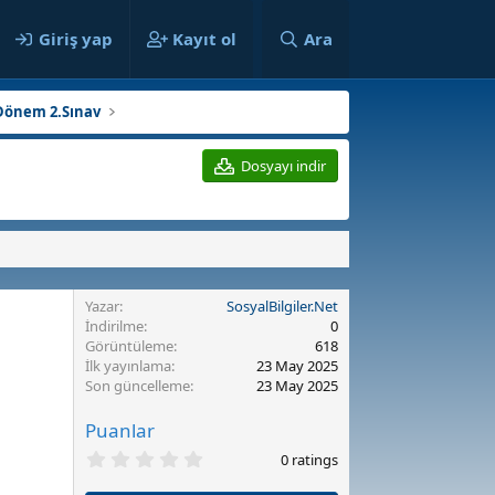
ılar
Giriş yap
Kayıt ol
Ara
Dönem 2.Sınav
Dosyayı indir
Yazar
SosyalBilgiler.Net
İndirilme
0
Görüntüleme
618
İlk yayınlama
23 May 2025
Son güncelleme
23 May 2025
Puanlar
0
0 ratings
.
0