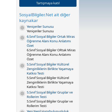
0
Tartışmaya katıl
y
ı
l
SosyalBilgiler.Net ait diğer
d
kaynakar
ı
z
Yeniçeriler Sunusu
Kaynak ikonu
(
Yeniçeriler Sunusu
l
a
6.Sınıf Sosyal Bilgiler Ortak Miras
Kaynak ikonu
r
Öğrenme Alanı Konu Anlatımı
)
Özet
6.Sınıf Sosyal Bilgiler ORtak Miras
Öğrenme Alanı Konu Anlatımı
Özet
5.Sınıf Sosyal Bilgiler Kültürel
Kaynak ikonu
Zenginliklerin Birlikte Yaşamaya
Katkısı Testi
5.Sınıf Sosyal Bilgiler Kültürel
Zenginliklerin Birlikte Yaşamaya
Katkısı Testi
5.Sınıf Sosyal Bilgiler Gruplar ve
Kaynak ikonu
Rollerim Testi
5.Sınıf Sosyal Bilgiler Gruplar ve
Rollerim Testi
Yeni Nesil Hazırbulunuşluluk