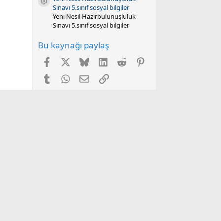
Kaynak ikonu
Sınavı 5.sınıf sosyal bilgiler
Yeni Nesil Hazırbulunuşluluk
Sınavı 5.sınıf sosyal bilgiler
Bu kaynağı paylaş
Facebook
X
Bluesky
LinkedIn
Reddit
Pinterest
Tumblr
WhatsApp
E-posta
Link