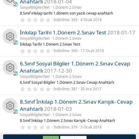
Anahtarlı
2018-01-04
n
ı
)
l
ik
SosyalBilgiler.Net
1.Dönem 2.Sınav
n
K
d
8.Sınıf inkılap tarihi 1.dönem son yazılı cevap anahtarlı
u
ı
0
o
İndirilme
393
4 Ocak 2018
z
a
a
.
(
0
l
İnkılap Tarihi 1.Dönem 2.Sınav Test
2018-01-17
n
0
k
a
y
y
r
SosyalBilgiler.Net
1.Dönem 2.Sınav
ı
)
İnkılap Tarihi 1.Dönem 2.Sınav Test
u
l
ik
n
K
d
0
İndirilme
390
17 Ocak 2018
ı
.
o
z
a
0
a
(
6.Sınıf Sosyal Bilgiler 1.Dönem 2.Sınav Cevap
0
l
y
Anahtarlı
2017-12-30
n
k
a
ı
y
r
l
SosyalBilgiler.Net
1.Dönem 2.Sınav
K
)
d
6.Sınıf Sosyal Bilgiler 1.Dönem 2.Sınav Cevap Anahtarlı
u
ik
n
ı
0
İndirilme
381
30 Ara 2017
z
a
.
(
o
a
0
l
8.Sınıf İnkılap 1.Dönem 2.Sınav Karışık- Cevap
0
a
y
y
r
Anahtarlı
2018-01-03
n
k
ı
)
l
SosyalBilgiler.Net
1.Dönem 2.Sınav
n
K
d
8.Sınıf İnkılap 1.Dönem 2.Sınav Karışık- Cevap Anahtarlı
u
ik
ı
0
İndirilme
379
3 Ocak 2018
z
a
a
.
(
o
0
l