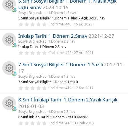
5.Sınıf Sosyal Bilgiler 1.Dönem 1. Klasik Açık
0
a
y
n
k
y
r
Uçlu Sınav
2023-10-15
ı
)
l
SosyalBilgiler.Net
1.Dönem 1. Sınav
n
u
K
ik
d
5.Sınıf Sosyal Bilgiler 1.Dönem 1. Klasik Açık Uçlu Sınav
ı
0
İndirilme
440
15 Eki 2023
z
a
a
o
.
(
0
l
İnkılap Tarihi 1.Dönem 2.Sınav
2021-12-27
0
k
a
y
n
y
r
SosyalBilgiler.Net
1.Dönem 2.Sınav
ı
)
İnkılap Tarihi 1.Dönem 2.Sınav
l
ik
n
u
K
d
0
İndirilme
422
27 Ara 2021
ı
.
o
z
a
0
a
(
7.Sınıf Sosyal Bilgiler 1.Dönem 1.Yazılı
2017-11-
0
l
y
17
n
k
a
ı
y
r
l
SosyalBilgiler.Net
1.Dönem 1.Sınav
K
)
d
7.Sınıf Sosyal Bilgiler 1.Dönem 1.Yazılı
u
ik
n
ı
0
İndirilme
419
17 Kas 2017
z
a
.
(
o
a
0
l
8.Sınıf İnkılap Tarihi 1.Dönem 2.Yazılı Karışık
0
a
y
y
r
2018-01-03
n
k
ı
)
l
SosyalBilgiler.Net
1.Dönem 2.Sınav
n
K
d
8.Sınıf İnkılap Tarihi 1.Dönem 2.Yazılı Karışık
u
ik
ı
0
İndirilme
418
3 Ocak 2018
z
a
a
.
(