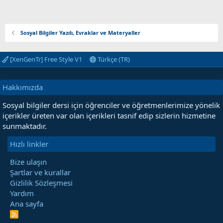
Sosyal Bilgiler Yazılı, Evraklar ve Materyaller
[XenGenTr] Free Style V1
Türkçe (TR)
Hakkımızda
Sosyal bilgiler dersi için öğrenciler ve öğretmenlerimize yönelik
içerikler üreten var olan içerikleri tasnif edip sizlerin hizmetine
sunmaktadır.
Hızlı linkler
Bize ulaşın
Şartlar ve kurallar
Gizlilik Sözleşmesi
Yardım
Ana sayfa
R
S