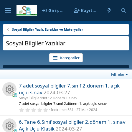
Giriş yap
Kayıt ol
Sosyal Bilgiler Yazılı, Evraklar ve Materyaller
Sosyal Bilgiler Yazılılar
Kategoriler
Filtreler
7 adet sosyal bilgiler 7.sınıf 2.dönem 1. açık
uçlu sınav
2024-03-27
SosyalBilgiler.Net
2.Dönem 1.sınav
K
7 adet sosyal bilgiler 7.sınıf 2.dönem 1. açık uçlu sınav
0
İndirilme
581
27 Mar 2024
a
.
0
6. Tane 6.Sınıf sosyal bilgiler 2.dönem 1. sınav
0
y
y
Açık Uçlu Klasik
2024-03-27
ı