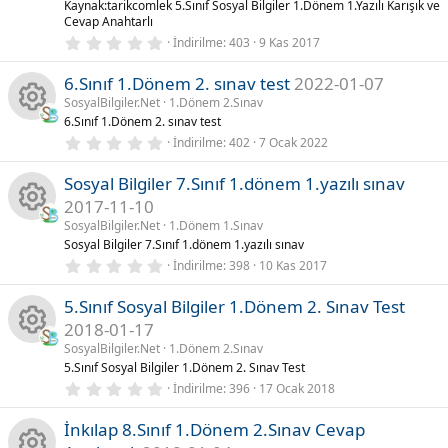
K
Kaynak:tarikcomlek 5.Sınıf Sosyal Bilgiler 1.Dönem 1.Yazılı Karışık ve
ı
Cevap Anahtarlı
o
z
a
a
0
(
İndirilme
403
9 Kas 2017
.
l
n
0
k
a
y
6.Sınıf 1.Dönem 2. sınav test
2022-01-07
0
r
y
)
SosyalBilgiler.Net
1.Dönem 2.Sınav
u
ik
ı
n
6.Sınıf 1.Dönem 2. sınav test
l
K
d
0
İndirilme
402
7 Ocak 2022
o
a
ı
.
z
0
a
(
Sosyal Bilgiler 7.Sınıf 1.dönem 1.yazılı sınav
0
n
k
l
y
2017-11-10
a
ı
y
r
l
SosyalBilgiler.Net
1.Dönem 1.Sınav
u
K
ik
)
d
Sosyal Bilgiler 7.Sınıf 1.dönem 1.yazılı sınav
n
ı
0
İndirilme
398
10 Kas 2017
z
a
o
.
(
a
0
l
5.Sınıf Sosyal Bilgiler 1.Dönem 2. Sınav Test
0
a
y
n
y
r
2018-01-17
k
ı
)
l
SosyalBilgiler.Net
1.Dönem 2.Sınav
n
u
K
d
5.Sınıf Sosyal Bilgiler 1.Dönem 2. Sınav Test
ik
ı
0
İndirilme
396
17 Ocak 2018
z
a
a
.
(
o
0
l
İnkılap 8.Sınıf 1.Dönem 2.Sınav Cevap
0
k
a
y
y
r