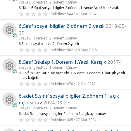
l
SosyalBilgiler.Net
2.Dönem 1.Sınav
n
K
d
6. Tane 6.Sınıf sosyal bilgiler 2.dönem 1. sınav Açık Uçlu Klasik
ı
0
İndirilme
544
27 Mar 2024
z
a
a
.
(
0
l
6.Sınıf sosyal bilgiler 2.dönem 2.yazılı
2018-05-
0
k
a
y
y
r
20
ı
)
l
ik
SosyalBilgiler.Net
2.Dönem 2.Sınav
n
K
d
6.Sınıf sosyal bilgiler 2.dönem 2.yazılı
ı
0
o
İndirilme
502
20 May 2018
z
a
a
.
(
0
l
8.Sınıf İnkılap 1.Dönem 1.Yazılı Karışık
2017-1
n
0
k
a
y
y
r
SosyalBilgiler.Net
1.Dönem 1.Sınav
ı
)
8.Sınıf İnkılap Tarihi ve Atatürkçülük dersi 1.dönem 1. karışık yazılı
u
l
ik
n
K
sınav kağıdı.
d
ı
0
İndirilme
470
12 Kas 2017
o
z
a
.
a
(
0
l
6.adet 5.sınıf sosyal bilgiler 2.dönem 1. açık
0
n
k
a
y
y
uçlu sınav
2024-03-27
r
ı
)
l
SosyalBilgiler.Net
2.Dönem 1.Sınav
u
K
ik
n
d
6.adet 5.sınıf sosyal bilgiler 2.dönem 1. açık uçlu sınav
ı
0
İndirilme
445
27 Mar 2024
z
a
o
a
.
(
0
l