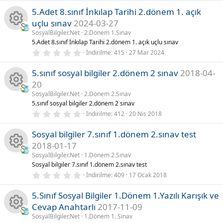
o
0
l
5.Adet 8.sınıf İnkılap Tarihi 2.dönem 1. açık
0
k
a
y
y
r
uçlu sınav
2024-03-27
n
ı
)
l
ik
SosyalBilgiler.Net
2.Dönem 1.Sınav
n
K
d
5.Adet 8.sınıf İnkılap Tarihi 2.dönem 1. açık uçlu sınav
u
ı
0
o
İndirilme
415
27 Mar 2024
z
a
a
.
(
0
l
5.sınıf sosyal bilgiler 2.dönem 2 sınav
2018-04-
n
0
k
a
y
y
r
20
ı
)
u
l
ik
SosyalBilgiler.Net
2.Dönem 2.Sınav
n
K
d
5.sınıf sosyal bilgiler 2.dönem 2 sınav
ı
0
o
İndirilme
412
20 Nis 2018
z
a
a
.
(
0
l
Sosyal bilgiler 7.sınıf 1.dönem 2.sınav test
n
0
k
a
y
y
r
2018-01-17
ı
)
u
l
ik
SosyalBilgiler.Net
1.Dönem 2.Sınav
n
K
d
Sosyal bilgiler 7.sınıf 1.dönem 2.sınav test
ı
0
o
İndirilme
409
17 Ocak 2018
z
a
a
.
(
0
l
5.Sınıf Sosyal Bilgiler 1.Dönem 1.Yazılı Karışık ve
n
0
k
a
y
y
r
Cevap Anahtarlı
2017-11-09
ı
)
u
l
ik
SosyalBilgiler.Net
1.Dönem 1. Sınav
n
d