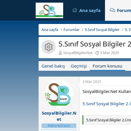
Ana sayfa
Forum
Ana sayfa
Forumlar
5.Sınıf Sosyal Bilgiler
5. 
5.Sınıf Sosyal Bilgile
Kaynak ikonu
K
B
SosyalBilgiler.Net
3 Mar 2025
o
a
n
ş
Genel bakış
Geçmişi
Forum konusu
b
l
u
a
y
n
3 Mar 2025
u
g
b
ı
SosyalBilgiler.Net Kulla
a
ç
ş
t
5.Sınıf Sosyal Bilgiler 
l
a
a
r
SosyalBilgiler.N
t
i
et
5.Sınıf Sosyal Bilgiler 2.
a
h
Administrator
n
i