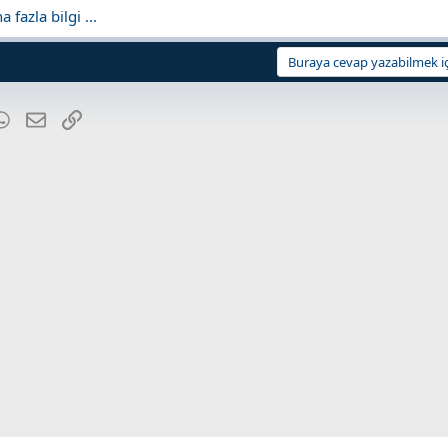
fazla bilgi ...
Buraya cevap yazabilmek iç
blr
WhatsApp
E-posta
Link