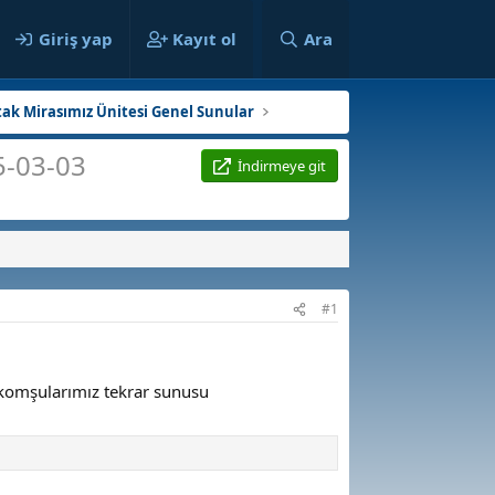
ılar
Giriş yap
Kayıt ol
Ara
tak Mirasımız Ünitesi Genel Sunular
5-03-03
İndirmeye git
#1
e komşularımız tekrar sunusu