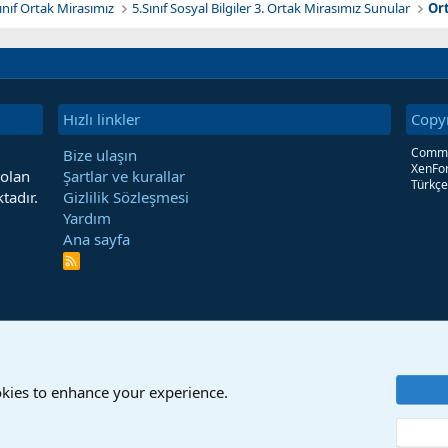
Sınıf Ortak Mirasımız
5.Sınıf Sosyal Bilgiler 3. Ortak Mirasımız Sunular
Or
Hızlı linkler
Copy
Commun
Bize ulaşın
XenFor
 olan
Şartlar ve kurallar
Türkçe
tadır.
Gizlilik Sözleşmesi
Yardım
Ana sayfa
R
S
S
okies to enhance your experience.