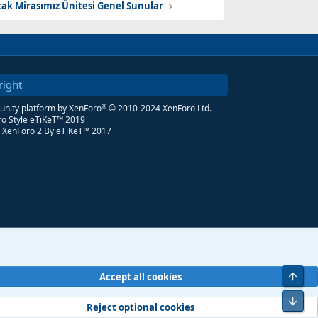
tak Mirasımız Ünitesi Genel Sunular
right
®
ity platform by XenForo
© 2010-2024 XenForo Ltd.
o Style eTiKeT™ 2019
 XenForo 2
By eTiKeT™ 2017
Üst
Accept all cookies
Alt
Reject optional cookies