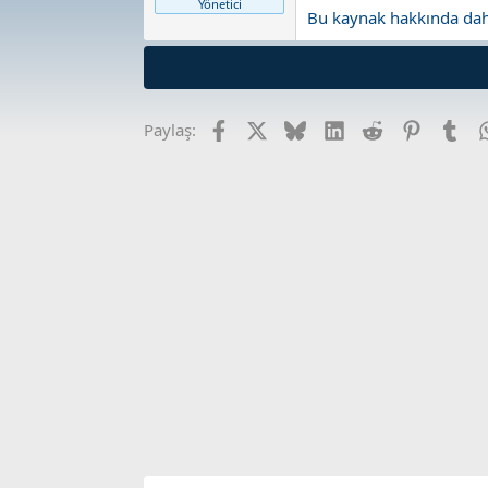
Yönetici
Bu kaynak hakkında daha 
Facebook
X
Bluesky
LinkedIn
Reddit
Pinterest
Tum
Paylaş: