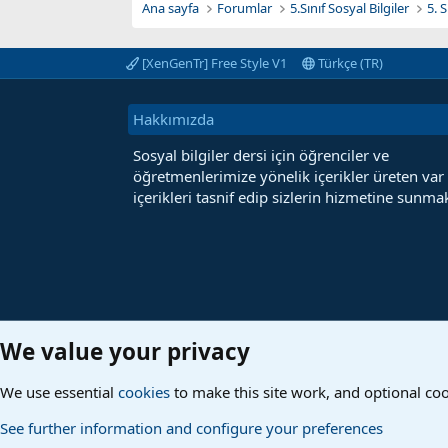
Ana sayfa
Forumlar
5.Sınıf Sosyal Bilgiler
5. 
[XenGenTr] Free Style V1
Türkçe (TR)
Hakkımızda
Sosyal bilgiler dersi için öğrenciler ve
öğretmenlerimize yönelik içerikler üreten var
içerikleri tasnif edip sizlerin hizmetine sunmak
We value your privacy
We use essential
cookies
to make this site work, and optional co
See further information and configure your preferences