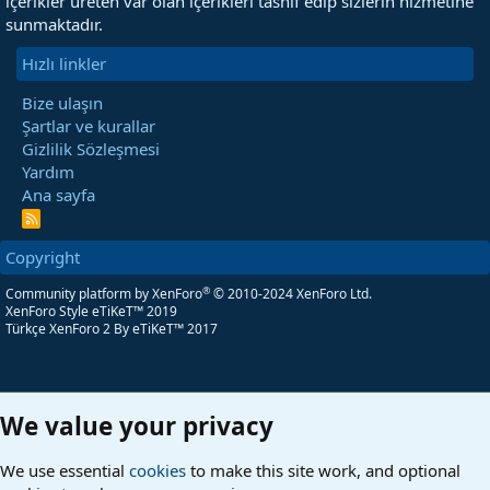
içerikler üreten var olan içerikleri tasnif edip sizlerin hizmetine
sunmaktadır.
Hızlı linkler
Bize ulaşın
Şartlar ve kurallar
Gizlilik Sözleşmesi
Yardım
Ana sayfa
R
S
S
Copyright
®
Community platform by XenForo
© 2010-2024 XenForo Ltd.
XenForo Style eTiKeT™ 2019
Türkçe XenForo 2
By eTiKeT™ 2017
We value your privacy
We use essential
cookies
to make this site work, and optional