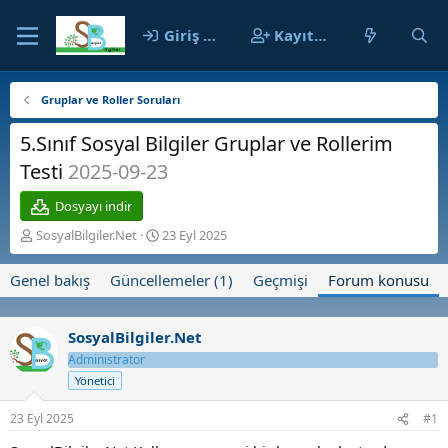
Giriş yap
Kayıt ol
Gruplar ve Roller Soruları
5.Sınıf Sosyal Bilgiler Gruplar ve Rollerim
Testi
2025-09-23
Dosyayı indir
K
B
SosyalBilgiler.Net
23 Eyl 2025
o
a
n
ş
Genel bakış
Güncellemeler (1)
Geçmişi
Forum konusu
b
l
u
a
y
n
SosyalBilgiler.Net
u
g
b
Administrator
ı
a
ç
Yönetici
ş
t
l
a
23 Eyl 2025
#1
a
r