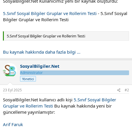
SosyalBilgiler.Net Kullanıcımız yeni bir kaynak oluşturdu:
t
i
a
h
n
i
5.Sınıf Sosyal Bilgiler Gruplar ve Rollerim Testi
- 5.Sınıf Sosyal
Bilgiler Gruplar ve Rollerim Testi
5.Sınıf Sosyal Bilgiler Gruplar ve Rollerim Testi
Bu kaynak hakkında daha fazla bilgi ...
SosyalBilgiler.Net
Administrator
Yönetici
23 Eyl 2025
#2
SosyalBilgiler.Net kullanıcı adlı kişi
5.Sınıf Sosyal Bilgiler
Gruplar ve Rollerim Testi
Bu kaynak hakkında yeni bir
güncelleme yayınlamıştır:
Arif Faruk