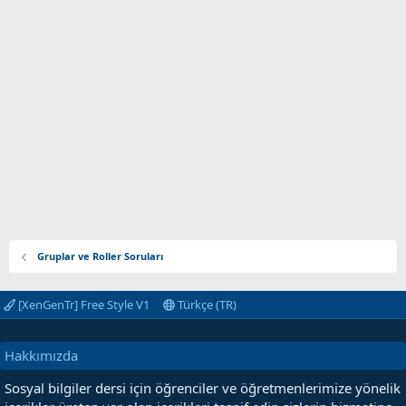
Gruplar ve Roller Soruları
[XenGenTr] Free Style V1
Türkçe (TR)
Hakkımızda
Sosyal bilgiler dersi için öğrenciler ve öğretmenlerimize yönelik