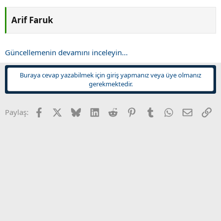
Arif Faruk​
Güncellemenin devamını inceleyin...
Buraya cevap yazabilmek için giriş yapmanız veya üye olmanız
gerekmektedir.
Facebook
X
Bluesky
LinkedIn
Reddit
Pinterest
Tumblr
WhatsApp
E-posta
Li
Paylaş: