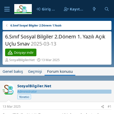
Giriş yap
Kayıt ol
6.Sınıf Sosyal Bilgiler 2.Dönem 1.Yazılı
6.Sınıf Sosyal Bilgiler 2.Dönem 1. Yazılı Açık
Uçlu Sınav
2025-03-13
Dosyayı indir
K
B
SosyalBilgiler.Net
13 Mar 2025
o
a
n
ş
Genel bakış
Geçmişi
Forum konusu
b
l
u
a
y
n
SosyalBilgiler.Net
u
g
b
Administrator
ı
a
ç
Yönetici
ş
t
l
a
13 Mar 2025
#1
a
r