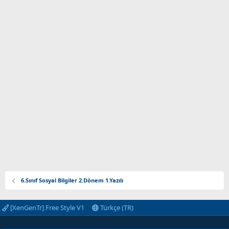
6.Sınıf Sosyal Bilgiler 2.Dönem 1.Yazılı
[XenGenTr] Free Style V1
Türkçe (TR)