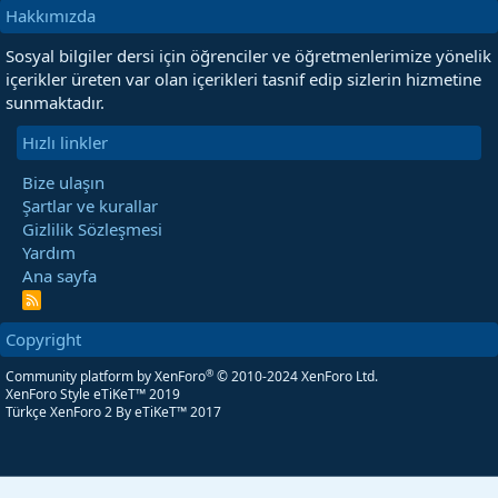
Hakkımızda
Sosyal bilgiler dersi için öğrenciler ve öğretmenlerimize yönelik
içerikler üreten var olan içerikleri tasnif edip sizlerin hizmetine
sunmaktadır.
Hızlı linkler
Bize ulaşın
Şartlar ve kurallar
Gizlilik Sözleşmesi
Yardım
Ana sayfa
R
S
S
Copyright
®
Community platform by XenForo
© 2010-2024 XenForo Ltd.
XenForo Style eTiKeT™ 2019
Türkçe XenForo 2
By eTiKeT™ 2017