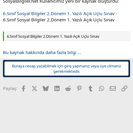
SosyalBilgiler.Net Kullanıcımız yeni bir kaynak oluşturdu:
t
i
a
h
n
i
6.Sınıf Sosyal Bilgiler 2.Dönem 1. Yazılı Açık Uçlu Sınav
-
6.Sınıf Sosyal Bilgiler 2.Dönem 1. Yazılı Açık Uçlu Sınav
6.Sınıf Sosyal Bilgiler 2.Dönem 1. Yazılı Açık Uçlu Sınav
Bu kaynak hakkında daha fazla bilgi ...
Buraya cevap yazabilmek için giriş yapmanız veya üye olmanız
gerekmektedir.
Facebook
X
Bluesky
LinkedIn
Reddit
Pinterest
Tumblr
WhatsApp
E-posta
Li
Paylaş: