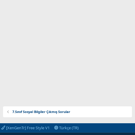
7.Sınıf Sosyal Bilgiler Çıkmış Sorular
[XenGenTr] Free Style V1
Türkçe (TR)