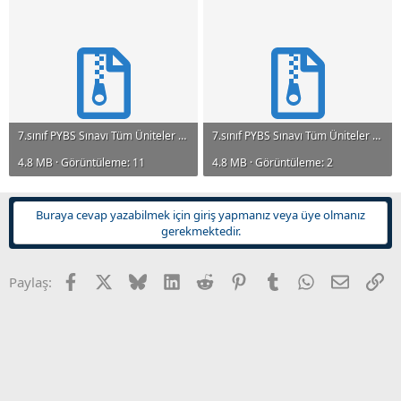
n
i
7.sınıf PYBS Sınavı Tüm Üniteler Çıkmış Sorular.rar
7.sınıf PYBS Sınavı Tüm Üniteler Çıkmış Sorular.rar
4.8 MB · Görüntüleme: 11
4.8 MB · Görüntüleme: 2
Buraya cevap yazabilmek için giriş yapmanız veya üye olmanız
gerekmektedir.
Facebook
X
Bluesky
LinkedIn
Reddit
Pinterest
Tumblr
WhatsApp
E-posta
Li
Paylaş: