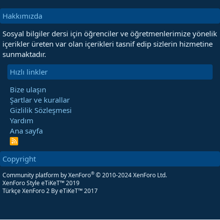
Hakkımızda
Sosyal bilgiler dersi için öğrenciler ve öğretmenlerimize yönelik
içerikler üreten var olan içerikleri tasnif edip sizlerin hizmetine
sunmaktadır.
Hızlı linkler
Bize ulaşın
Şartlar ve kurallar
Gizlilik Sözleşmesi
Yardım
Ana sayfa
R
S
S
Copyright
®
Community platform by XenForo
© 2010-2024 XenForo Ltd.
XenForo Style eTiKeT™ 2019
Türkçe XenForo 2
By eTiKeT™ 2017