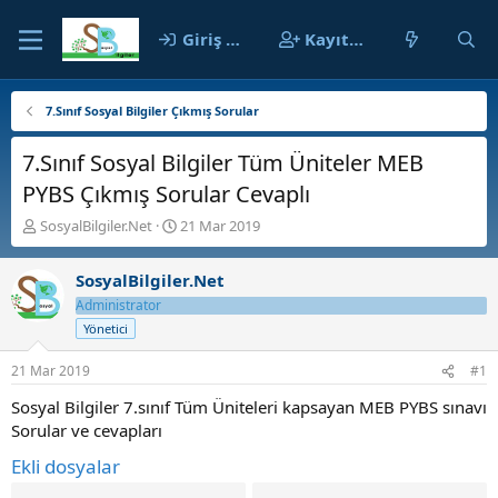
Giriş yap
Kayıt ol
7.Sınıf Sosyal Bilgiler Çıkmış Sorular
7.Sınıf Sosyal Bilgiler Tüm Üniteler MEB
PYBS Çıkmış Sorular Cevaplı
K
B
SosyalBilgiler.Net
21 Mar 2019
o
a
n
ş
SosyalBilgiler.Net
b
l
u
a
Administrator
y
n
Yönetici
u
g
b
ı
21 Mar 2019
#1
a
ç
ş
t
Sosyal Bilgiler 7.sınıf Tüm Üniteleri kapsayan MEB PYBS sınavı
l
a
Sorular ve cevapları
a
r
Ekli dosyalar
t
i
a
h