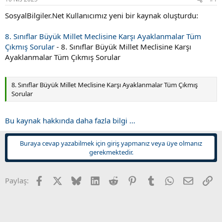
a
r
SosyalBilgiler.Net Kullanıcımız yeni bir kaynak oluşturdu:
t
i
a
h
n
i
8. Sınıflar Büyük Millet Meclisine Karşı Ayaklanmalar Tüm
Çıkmış Sorular
- 8. Sınıflar Büyük Millet Meclisine Karşı
Ayaklanmalar Tüm Çıkmış Sorular
8. Sınıflar Büyük Millet Meclisine Karşı Ayaklanmalar Tüm Çıkmış
Sorular
Bu kaynak hakkında daha fazla bilgi ...
Buraya cevap yazabilmek için giriş yapmanız veya üye olmanız
gerekmektedir.
Facebook
X
Bluesky
LinkedIn
Reddit
Pinterest
Tumblr
WhatsApp
E-posta
Li
Paylaş: