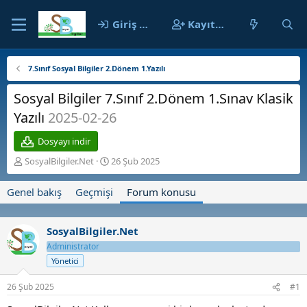
Giriş yap
Kayıt ol
7.Sınıf Sosyal Bilgiler 2.Dönem 1.Yazılı
Sosyal Bilgiler 7.Sınıf 2.Dönem 1.Sınav Klasik
Yazılı
2025-02-26
Dosyayı indir
K
B
SosyalBilgiler.Net
26 Şub 2025
o
a
n
ş
Genel bakış
Geçmişi
Forum konusu
b
l
u
a
y
n
SosyalBilgiler.Net
u
g
b
Administrator
ı
a
ç
Yönetici
ş
t
l
a
26 Şub 2025
#1
a
r