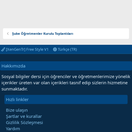
Şube Öğretmenler Kurulu Toplantıları
[XenGenTr] Free Style V1
Türkçe (TR)
Hakkımızda
Sosyal bilgiler dersi için öğrenciler ve öğretmenlerimize yönelik
içerikler üreten var olan içerikleri tasnif edip sizlerin hizmetine
sunmaktadır.
Hızlı linkler
Bize ulaşın
Şartlar ve kurallar
Gizlilik Sözleşmesi
Yardım