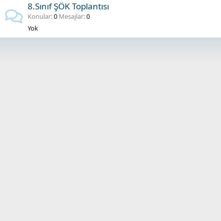
8.Sınıf ŞÖK Toplantısı
Konular
0
Mesajlar
0
Yok