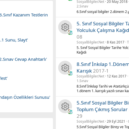
SosyalBilgiler.Net
20 May 2018
K
a
n
2.Sınav
6.Sınıf sosyal bilgiler 2.dönem 2.y
.Sınıf Kazanım Testlerin
a
k
u
5. Sınıf Sosyal Bilgiler 
y
ik
Yolculuk Çalışma Kağıd
08
K
n
o
.1 Sunu, Slayt'
SosyalBilgiler.Net
8 Kas 2017
T
5. Sınıf Sosyal Bilgiler Tarihe Yo
a
a
n
Kağıdı
2.Sınav Cevap Anahtarlı'
y
k
u
8.Sınıf İnkılap 1.Dönem 
Karışık
2017-1
n
ik
SosyalBilgiler.Net
12 Kas 2017
est'
K
1.Sınav
a
o
8.Sınıf İnkılap Tarihi ve Atatürkçü
a
1.dönem 1. karışık yazılı sınav ka
k
n
andaşın Özellikleri Sunusu'
y
5.Sınıf Sosyal Bilgiler B
ik
u
Toplum Çıkmış Sorular
n
29
K
o
SosyalBilgiler.Net
29 Eyl 2021
a
5.Sınıf Sosyal Bilgiler Birey ve 