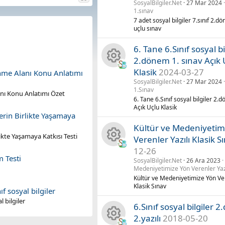
SosyalBilgiler.Net
27 Mar 2024
n
1.sınav
a
7 adet sosyal bilgiler 7.sınıf 2.d
a
uçlu sınav
y
k
6. Tane 6.Sınıf sosyal bi
n
2.dönem 1. sınav Açık 
ik
Klasik
2024-03-27
enme Alanı Konu Anlatımı
K
a
SosyalBilgiler.Net
27 Mar 2024
o
1.Sınav
a
anı Konu Anlatımı Özet
k
6. Tane 6.Sınıf sosyal bilgiler 2.
n
Açık Uçlu Klasik
y
ik
lerin Birlikte Yaşamaya
Kültür ve Medeniyetim
u
n
o
rlikte Yaşamaya Katkısı Testi
Verenler Yazılı Klasik S
12-26
K
a
n
m Testi
SosyalBilgiler.Net
26 Ara 2023
Medeniyetimize Yön Verenler Yaz
a
k
u
Kültür ve Medeniyetimize Yön Ver
Klasik Sınav
f sosyal bilgiler
y
ik
l bilgiler
6.Sınıf sosyal bilgiler 
n
o
2.yazılı
2018-05-20