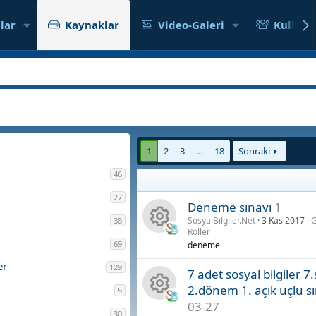
lar
Kaynaklar
Video-Galeri
Kullanıc
1
2
3
…
18
Sonraki
46
27
Deneme sınavı
1
SosyalBilgiler.Net
3 Kas 2017
G
38
Roller
K
69
deneme
er
129
a
7 adet sosyal bilgiler 7.
2.dönem 1. açık uçlu s
5
y
03-27
K
30