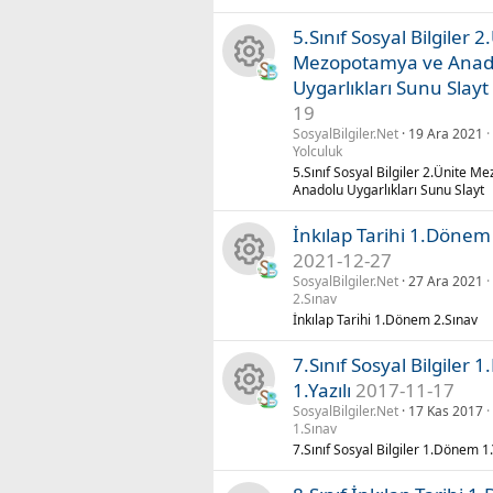
y
k
u
5.Sınıf Sosyal Bilgiler 2
n
ik
Mezopotamya ve Anad
Uygarlıkları Sunu Slayt
K
a
o
19
a
SosyalBilgiler.Net
19 Ara 2021
k
n
Yolculuk
5.Sınıf Sosyal Bilgiler 2.Ünite 
y
ik
u
Anadolu Uygarlıkları Sunu Slayt
n
o
İnkılap Tarihi 1.Dönem
2021-12-27
a
n
SosyalBilgiler.Net
27 Ara 2021
K
2.Sınav
k
u
İnkılap Tarihi 1.Dönem 2.Sınav
a
ik
7.Sınıf Sosyal Bilgiler
y
1.Yazılı
2017-11-17
o
SosyalBilgiler.Net
17 Kas 2017
K
n
1.Sınav
n
7.Sınıf Sosyal Bilgiler 1.Dönem 1.
a
a