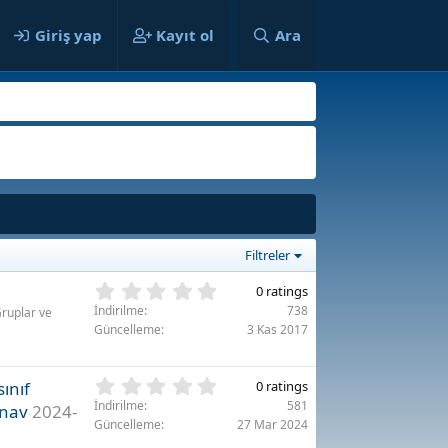
ılar
Giriş yap
Kayıt ol
Ara
Filtreler
0
0 ratings
.
İndirilme
738
ruplar ve
0
Güncelleme
3 Kas 2017
0
y
ı
0
sınıf
0 ratings
l
.
İndirilme
581
ınav
2024-
d
0
Güncelleme
27 Mar 2024
ı
0