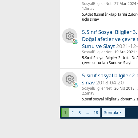
K
a
o
SosyalBilgiler.Net
27 Mar 2024
1.Sınav
a
k
n
5.Adet 8.sınıf İnkılap Tarihi 2.dö
uçlu sınav
y
ik
u
5.Sınıf Sosyal Bilgiler 3
n
o
Doğal afetler ve çevre 
Sunu ve Slayt
2021-12
K
a
n
SosyalBilgiler.Net
19 Ara 2021
5.Sınıf Sosyal Bilgiler 3.Ünite Do
a
k
u
çevre sorunları Sunu ve Slayt
y
ik
5.sınıf sosyal bilgiler 
sınav
2018-04-20
n
o
SosyalBilgiler.Net
20 Nis 2018
K
2.Sınav
a
n
5.sınıf sosyal bilgiler 2.dönem 2 
a
k
u
1
2
3
…
18
Sonraki
y
ik
n
o