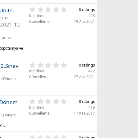
)
ı
0
.Ünite
0 ratings
z
.
(
İndirilme
423
olu
0
l
Güncelleme
19 Ara 2021
2021-12-
0
a
y
r
ı
Tarihe
)
l
d
Mezopotamya ve
ı
z
(
0
 2.Sınav
0 ratings
l
.
İndirilme
422
a
0
Güncelleme
27 Ara 2021
1.Dönem
r
0
)
y
ı
l
0
 1.Dönem
0 ratings
d
.
İndirilme
419
ı
0
Güncelleme
17 Kas 2017
z
1.Dönem
0
(
y
l
Yazılı
ı
a
l
r
0
0 ratings