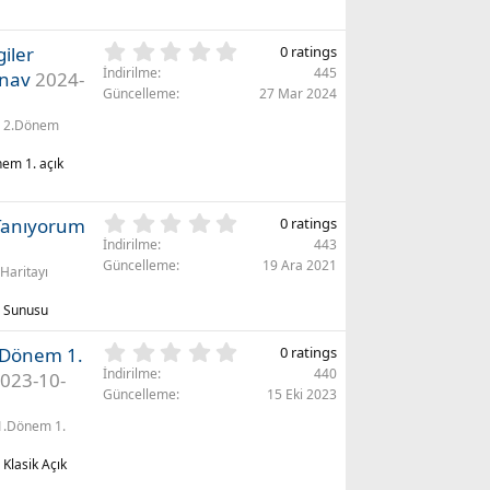
r
l
)
d
0
ı
giler
0 ratings
.
z
İndirilme
445
ınav
2024-
0
(
Güncelleme
27 Mar 2024
0
l
2.Dönem
y
a
ı
r
önem 1. açık
l
)
d
ı
0
 Tanıyorum
0 ratings
z
.
(
İndirilme
443
0
l
Güncelleme
19 Ara 2021
Haritayı
0
a
y
r
m Sunusu
ı
)
l
0
 1.Dönem 1.
0 ratings
d
.
İndirilme
440
ı
023-10-
0
Güncelleme
15 Eki 2023
z
0
(
1.Dönem 1.
y
l
ı
a
 Klasik Açık
l
r
d