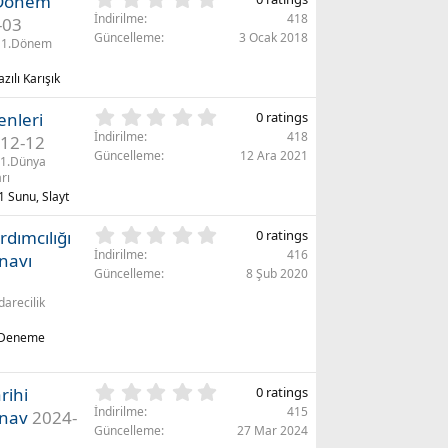
1.Dönem
d
)
.
İndirilme
418
ı
-03
0
Güncelleme
3 Ocak 2018
z
1.Dönem
0
(
y
l
zılı Karışık
ı
a
l
r
0
enleri
0 ratings
d
)
.
İndirilme
418
ı
12-12
0
Güncelleme
12 Ara 2021
z
1.Dünya
0
(
rı
y
l
1 Sunu, Slayt
ı
a
l
r
0
dımcılığı
0 ratings
d
)
.
İndirilme
416
ı
navı
0
Güncelleme
8 Şub 2020
z
0
(
darecilik
y
l
ı
a
ı Deneme
l
r
d
)
ı
0
rihi
0 ratings
z
.
(
İndirilme
415
ınav
2024-
0
l
Güncelleme
27 Mar 2024
0