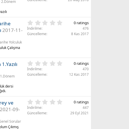
l
2.Dönem
0
a
y
r
azılı
ı
)
l
0
Tarihe
0 ratings
d
.
İndirilme
476
ı
ı
2017-11-
0
Güncelleme
8 Kas 2017
z
0
(
arihe Yolculuk
y
l
ı
lculuk Çalışma
a
l
r
d
)
0
ı
1.Yazılı
0 ratings
.
z
İndirilme
470
0
(
Güncelleme
12 Kas 2017
1.Dönem
0
l
y
a
lük dersi
ı
r
ğıdı.
l
)
d
0
irey ve
0 ratings
ı
.
İndirilme
447
2021-09-
z
0
Güncelleme
29 Eyl 2021
(
0
l
Genel Sorular
y
a
ı
Toplum Çıkmış