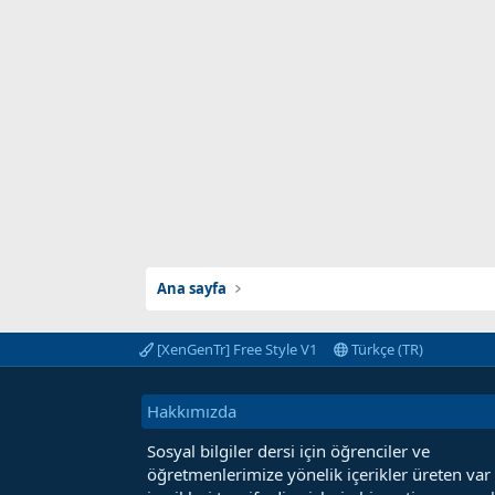
Ana sayfa
[XenGenTr] Free Style V1
Türkçe (TR)
Hakkımızda
Sosyal bilgiler dersi için öğrenciler ve
öğretmenlerimize yönelik içerikler üreten var