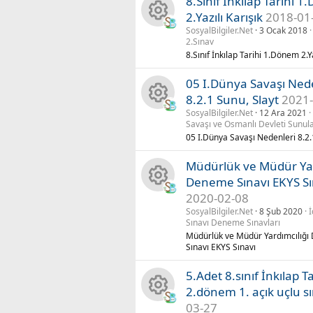
u
8.Sınıf İnkılap Tarihi 
y
k
2.Yazılı Karışık
2018-01
SosyalBilgiler.Net
3 Ocak 2018
K
n
ik
2.Sınav
8.Sınıf İnkılap Tarihi 1.Dönem 2.Ya
a
a
o
05 I.Dünya Savaşı Ned
y
k
n
8.2.1 Sunu, Slayt
2021-
SosyalBilgiler.Net
12 Ara 2021
K
n
ik
u
Savaşı ve Osmanlı Devleti Sunula
05 I.Dünya Savaşı Nedenleri 8.2.
a
a
o
Müdürlük ve Müdür Yar
y
k
n
Deneme Sınavı EKYS Sı
2020-02-08
K
n
ik
u
SosyalBilgiler.Net
8 Şub 2020
İ
Sınavı Deneme Sınavları
a
a
o
Müdürlük ve Müdür Yardımcılığ
Sınavı EKYS Sınavı
y
k
n
5.Adet 8.sınıf İnkılap Ta
n
ik
u
2.dönem 1. açık uçlu s
03-27