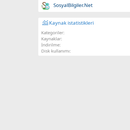
ı
)
(
l
SosyalBilgiler.Net
l
d
a
ı
r
z
)
(
Kaynak istatistikleri
l
a
Kategoriler
r
Kaynaklar
)
İndirilme
Disk kullanımı