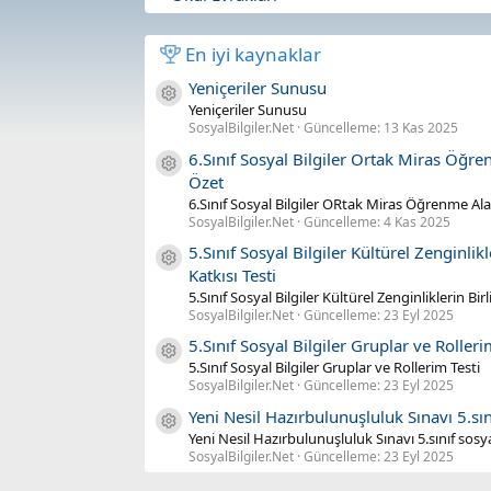
En iyi kaynaklar
Yeniçeriler Sunusu
Kaynak ikonu
Yeniçeriler Sunusu
SosyalBilgiler.Net
Güncelleme:
13 Kas 2025
6.Sınıf Sosyal Bilgiler Ortak Miras Öğr
Kaynak ikonu
Özet
6.Sınıf Sosyal Bilgiler ORtak Miras Öğrenme Al
SosyalBilgiler.Net
Güncelleme:
4 Kas 2025
5.Sınıf Sosyal Bilgiler Kültürel Zenginlik
Kaynak ikonu
Katkısı Testi
5.Sınıf Sosyal Bilgiler Kültürel Zenginliklerin Bi
SosyalBilgiler.Net
Güncelleme:
23 Eyl 2025
5.Sınıf Sosyal Bilgiler Gruplar ve Rolleri
Kaynak ikonu
5.Sınıf Sosyal Bilgiler Gruplar ve Rollerim Testi
SosyalBilgiler.Net
Güncelleme:
23 Eyl 2025
Yeni Nesil Hazırbulunuşluluk Sınavı 5.sını
Kaynak ikonu
Yeni Nesil Hazırbulunuşluluk Sınavı 5.sınıf sosya
SosyalBilgiler.Net
Güncelleme:
23 Eyl 2025