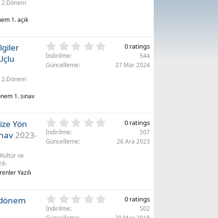
z
2.Dönem
y
(
ı
l
önem 1. açık
l
a
d
r
ı
)
0
lgiler
0 ratings
z
.
(
İndirilme
544
Uçlu
0
l
Güncelleme
27 Mar 2024
0
a
2.Dönem
y
r
ı
)
dönem 1. sınav
l
d
ı
0
ize Yön
0 ratings
z
.
(
İndirilme
507
ınav
2023-
0
l
Güncelleme
26 Ara 2023
0
a
Kültür ve
y
r
ılı
ı
)
enler Yazılı
l
d
ı
0
2.dönem
0 ratings
z
.
(
İndirilme
502
0
Güncelleme
20 May 2018