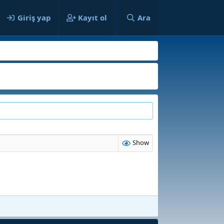
ıcılar
Giriş yap
Kayıt ol
Ara
Show