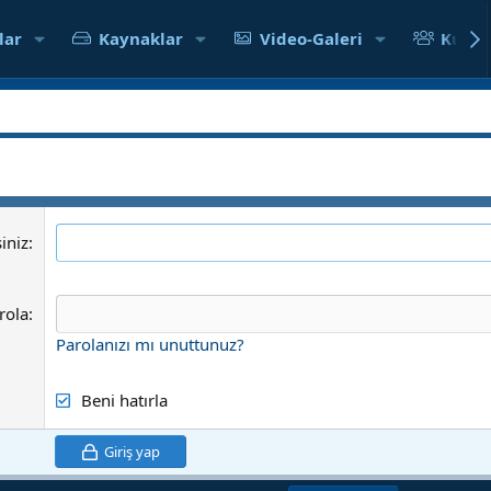
lar
Kaynaklar
Video-Galeri
Kullan
iniz
rola
Parolanızı mı unuttunuz?
Beni hatırla
Giriş yap