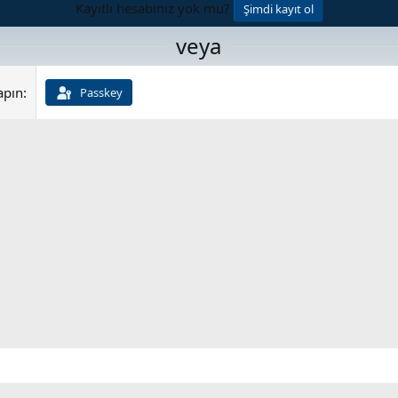
Kayıtlı hesabınız yok mu?
Şimdi kayıt ol
veya
apın
Passkey