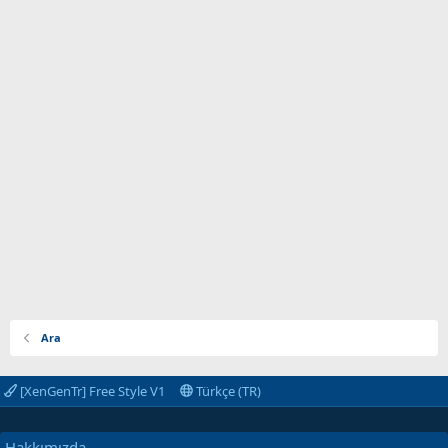
Ara
[XenGenTr] Free Style V1
Türkçe (TR)
Hakkımızda