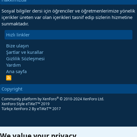
Sosyal bilgiler dersi için öğrenciler ve öğretmenlerimize yönelik
içerikler üreten var olan içerikleri tasnif edip sizlerin hizmetine
sunmaktadır.
Hızlı linkler
Bize ulaşın
Şartlar ve kurallar
Gizlilik Sözleşmesi
Yardım
Ana sayfa
R
S
S
Copyright
®
Community platform by XenForo
© 2010-2024 XenForo Ltd.
XenForo Style eTiKeT™ 2019
Türkçe XenForo 2
By eTiKeT™ 2017
We value your privacy