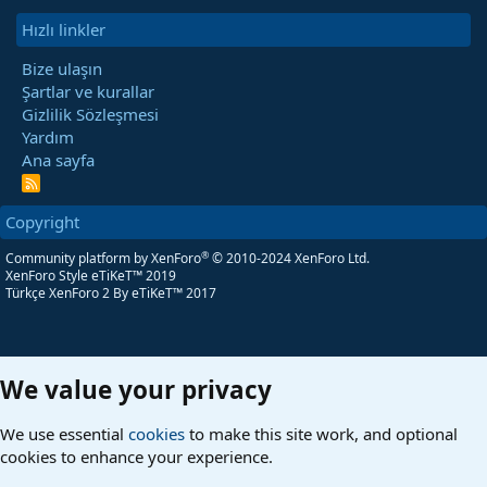
Hızlı linkler
Bize ulaşın
Şartlar ve kurallar
Gizlilik Sözleşmesi
Yardım
Ana sayfa
R
S
S
Copyright
®
Community platform by XenForo
© 2010-2024 XenForo Ltd.
XenForo Style eTiKeT™ 2019
Türkçe XenForo 2
By eTiKeT™ 2017
We value your privacy
We use essential
cookies
to make this site work, and optional
cookies to enhance your experience.