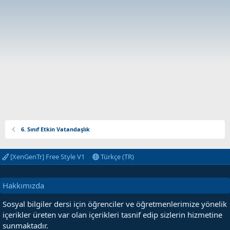
6. Sınıf Etkin Vatandaşlık
[XenGenTr] Free Style V1
Türkçe (TR)
Hakkımızda
Sosyal bilgiler dersi için öğrenciler ve öğretmenlerimize yönelik
içerikler üreten var olan içerikleri tasnif edip sizlerin hizmetine
sunmaktadır.