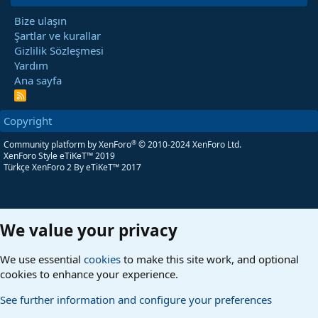
Bize ulaşın
Şartlar ve kurallar
Gizlilik Sözleşmesi
Yardım
Ana sayfa
R
S
S
Copyright
®
Community platform by XenForo
© 2010-2024 XenForo Ltd.
XenForo Style eTiKeT™ 2019
Türkçe XenForo 2
By eTiKeT™ 2017
We value your privacy
We use essential
cookies
to make this site work, and optional
cookies to enhance your experience.
See further information and configure your preferences