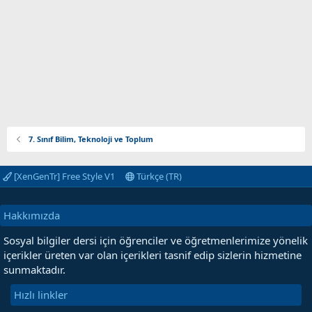
7. Sınıf Bilim, Teknoloji ve Toplum
[XenGenTr] Free Style V1
Türkçe (TR)
Hakkımızda
Sosyal bilgiler dersi için öğrenciler ve öğretmenlerimize yönelik
içerikler üreten var olan içerikleri tasnif edip sizlerin hizmetine
sunmaktadır.
Hızlı linkler