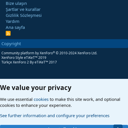
Bize ulaşın
Şartlar ve kurallar
Gizlilik Sözleşmesi
Yardım
Ana sayfa
R
S
S
Copyright
®
Community platform by XenForo
© 2010-2024 XenForo Ltd.
XenForo Style eTiKeT™ 2019
Türkçe XenForo 2
By eTiKeT™ 2017
We value your privacy
We use essential
cookies
to make this site work, and optional
cookies to enhance your experience.
See further information and configure your preferences