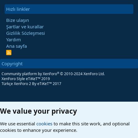
Hızlı linkler
Bize ulaşın
Şartlar ve kurallar
Gizlilik Sözleşmesi
Yardım
Ana sayfa
R
S
S
Copyright
®
Community platform by XenForo
© 2010-2024 XenForo Ltd.
XenForo Style eTiKeT™ 2019
Türkçe XenForo 2
By eTiKeT™ 2017
We value your privacy
We use essential
cookies
to make this site work, and optional
cookies to enhance your experience.