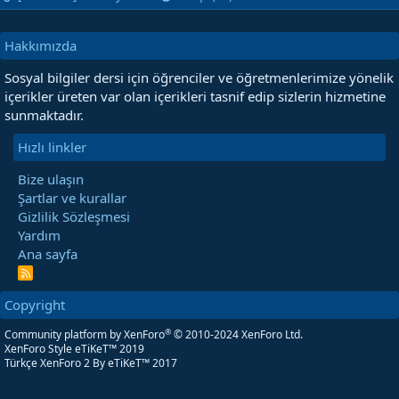
Hakkımızda
Sosyal bilgiler dersi için öğrenciler ve öğretmenlerimize yönelik
içerikler üreten var olan içerikleri tasnif edip sizlerin hizmetine
sunmaktadır.
Hızlı linkler
Bize ulaşın
Şartlar ve kurallar
Gizlilik Sözleşmesi
Yardım
Ana sayfa
R
S
S
Copyright
®
Community platform by XenForo
© 2010-2024 XenForo Ltd.
XenForo Style eTiKeT™ 2019
Türkçe XenForo 2
By eTiKeT™ 2017