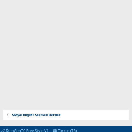
Sosyal Bilgiler Seçmeli Dersleri
[XenGenTr] Free Style V1
Türkçe (TR)