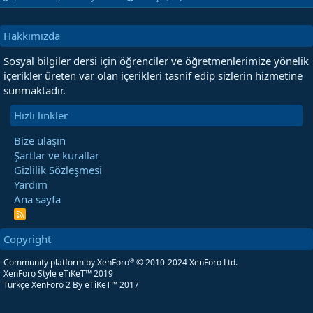
Hakkımızda
Sosyal bilgiler dersi için öğrenciler ve öğretmenlerimize yönelik
içerikler üreten var olan içerikleri tasnif edip sizlerin hizmetine
sunmaktadır.
Hızlı linkler
Bize ulaşın
Şartlar ve kurallar
Gizlilik Sözleşmesi
Yardım
Ana sayfa
R
S
S
Copyright
®
Community platform by XenForo
© 2010-2024 XenForo Ltd.
XenForo Style eTiKeT™ 2019
Türkçe XenForo 2
By eTiKeT™ 2017