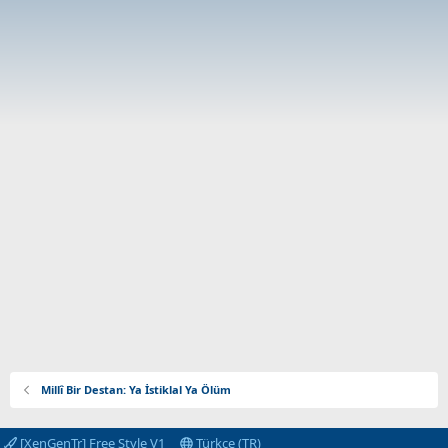
Millî Bir Destan: Ya İstiklal Ya Ölüm
[XenGenTr] Free Style V1
Türkçe (TR)