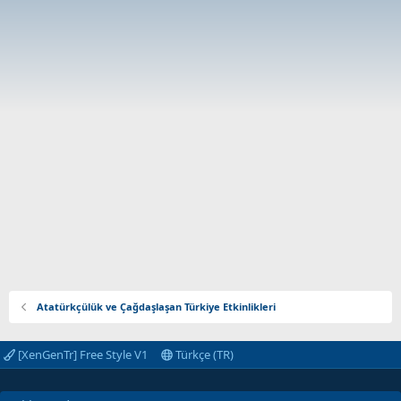
Atatürkçülük ve Çağdaşlaşan Türkiye Etkinlikleri
[XenGenTr] Free Style V1
Türkçe (TR)