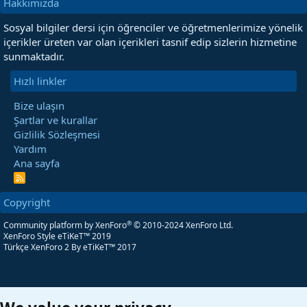
Hakkımızda
Sosyal bilgiler dersi için öğrenciler ve öğretmenlerimize yönelik
içerikler üreten var olan içerikleri tasnif edip sizlerin hizmetine
sunmaktadır.
Hızlı linkler
Bize ulaşın
Şartlar ve kurallar
Gizlilik Sözleşmesi
Yardım
Ana sayfa
R
S
S
Copyright
®
Community platform by XenForo
© 2010-2024 XenForo Ltd.
XenForo Style eTiKeT™ 2019
Türkçe XenForo 2
By eTiKeT™ 2017