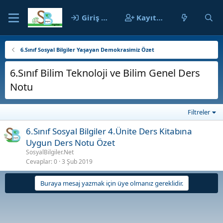
Giriş yap
Kayıt ol
6.Sınıf Sosyal Bilgiler Yaşayan Demokrasimiz Özet
6.Sınıf Bilim Teknoloji ve Bilim Genel Ders
Notu
Filtreler
6.Sınıf Sosyal Bilgiler 4.Ünite Ders Kitabına
Uygun Ders Notu Özet
SosyalBilgiler.Net
Cevaplar
0
3 Şub 2019
Buraya mesaj yazmak için üye olmanız gereklidir.