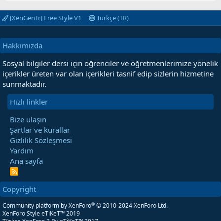
[XenGenTr] Free Style V1
Türkçe (TR)
Hakkımızda
Sosyal bilgiler dersi için öğrenciler ve öğretmenlerimize yönelik
içerikler üreten var olan içerikleri tasnif edip sizlerin hizmetine
sunmaktadır.
Hızlı linkler
Bize ulaşın
Şartlar ve kurallar
Gizlilik Sözleşmesi
Yardım
Ana sayfa
R
S
S
Copyright
®
Community platform by XenForo
© 2010-2024 XenForo Ltd.
XenForo Style eTiKeT™ 2019