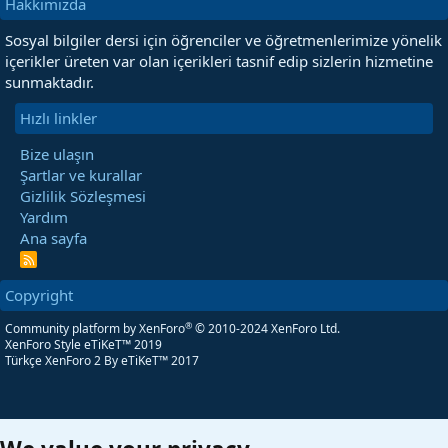
Hakkımızda
Sosyal bilgiler dersi için öğrenciler ve öğretmenlerimize yönelik
içerikler üreten var olan içerikleri tasnif edip sizlerin hizmetine
sunmaktadır.
Hızlı linkler
Bize ulaşın
Şartlar ve kurallar
Gizlilik Sözleşmesi
Yardım
Ana sayfa
R
S
S
Copyright
®
Community platform by XenForo
© 2010-2024 XenForo Ltd.
XenForo Style eTiKeT™ 2019
Türkçe XenForo 2
By eTiKeT™ 2017