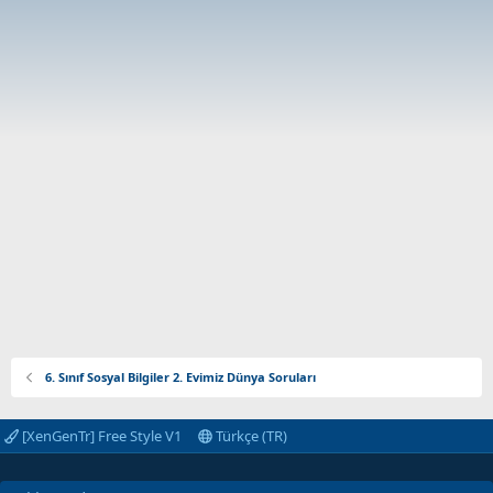
6. Sınıf Sosyal Bilgiler 2. Evimiz Dünya Soruları
[XenGenTr] Free Style V1
Türkçe (TR)