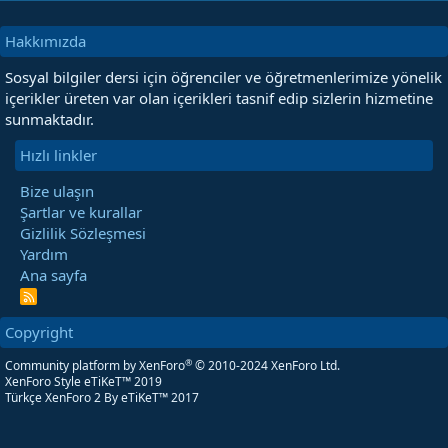
Hakkımızda
Sosyal bilgiler dersi için öğrenciler ve öğretmenlerimize yönelik
içerikler üreten var olan içerikleri tasnif edip sizlerin hizmetine
sunmaktadır.
Hızlı linkler
Bize ulaşın
Şartlar ve kurallar
Gizlilik Sözleşmesi
Yardım
Ana sayfa
R
S
S
Copyright
®
Community platform by XenForo
© 2010-2024 XenForo Ltd.
XenForo Style eTiKeT™ 2019
Türkçe XenForo 2
By eTiKeT™ 2017