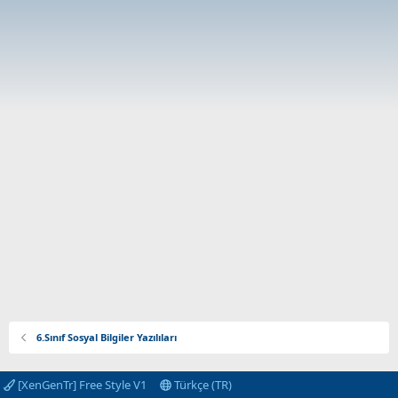
6.Sınıf Sosyal Bilgiler Yazılıları
[XenGenTr] Free Style V1
Türkçe (TR)