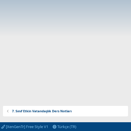
7. Sınıf Etkin Vatandaşlık Ders Notları
[XenGenTr] Free Style V1
Türkçe (TR)