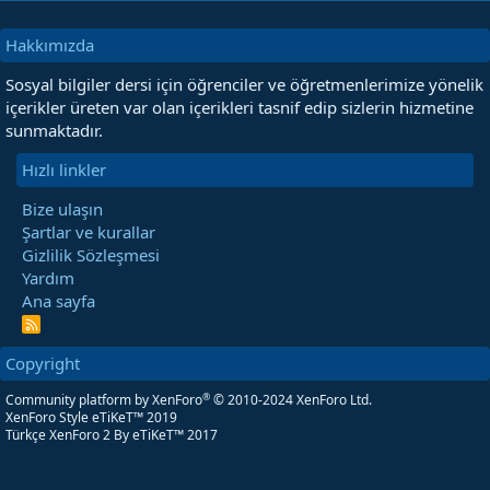
Hakkımızda
Sosyal bilgiler dersi için öğrenciler ve öğretmenlerimize yönelik
içerikler üreten var olan içerikleri tasnif edip sizlerin hizmetine
sunmaktadır.
Hızlı linkler
Bize ulaşın
Şartlar ve kurallar
Gizlilik Sözleşmesi
Yardım
Ana sayfa
R
S
S
Copyright
®
Community platform by XenForo
© 2010-2024 XenForo Ltd.
XenForo Style eTiKeT™ 2019
Türkçe XenForo 2
By eTiKeT™ 2017