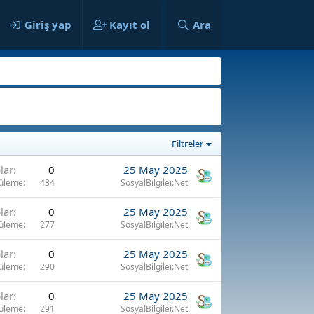
ılar
Giriş yap
Kayıt ol
Ara
Filtreler
lar
0
25 May 2025
üleme
434
SosyalBilgiler.Net
lar
0
25 May 2025
üleme
277
SosyalBilgiler.Net
lar
0
25 May 2025
üleme
290
SosyalBilgiler.Net
lar
0
25 May 2025
üleme
291
SosyalBilgiler.Net