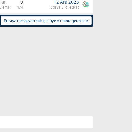
lar
0
12 Ara 2023
üleme
474
SosyalBilgiler.Net
Buraya mesaj yazmak için üye olmanız gereklidir.