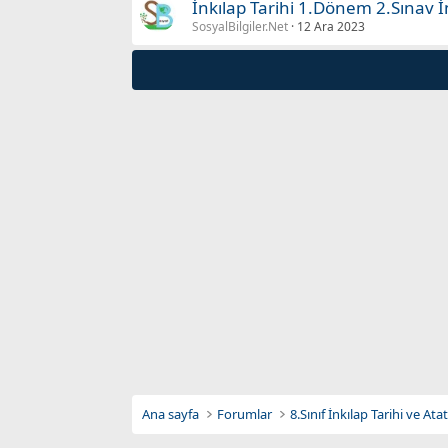
İnkılap Tarihi 1.Dönem 2.Sınav İn
SosyalBilgiler.Net
12 Ara 2023
Ana sayfa
Forumlar
8.Sınıf İnkılap Tarihi ve At