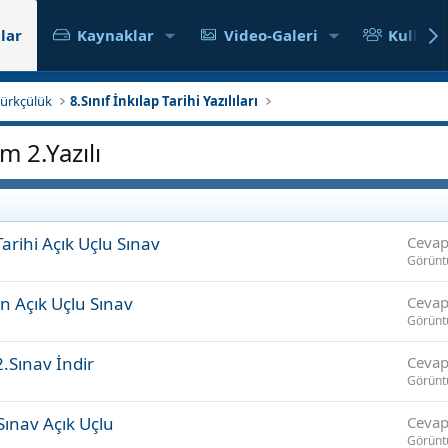
lar
Kaynaklar
Video-Galeri
Kullanıc
atürkçülük
8.Sınıf İnkılap Tarihi Yazılıları
m 2.Yazılı
arihi Açık Uçlu Sınav
Cevap
Görünt
on Açık Uçlu Sınav
Cevap
Görünt
2.Sınav İndir
Cevap
Görünt
Sınav Açık Uçlu
Cevap
Görünt