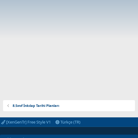
8.Sınıf İnkılap Tarihi Planları
[XenGenTr] Free Style V1
Türkçe (TR)