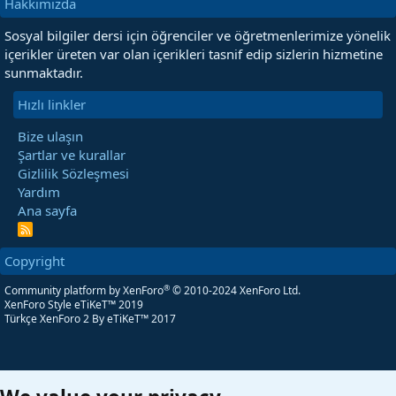
Hakkımızda
Sosyal bilgiler dersi için öğrenciler ve öğretmenlerimize yönelik
içerikler üreten var olan içerikleri tasnif edip sizlerin hizmetine
sunmaktadır.
Hızlı linkler
Bize ulaşın
Şartlar ve kurallar
Gizlilik Sözleşmesi
Yardım
Ana sayfa
R
S
S
Copyright
®
Community platform by XenForo
© 2010-2024 XenForo Ltd.
XenForo Style eTiKeT™ 2019
Türkçe XenForo 2
By eTiKeT™ 2017