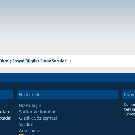
ıkmış Sosyal Bilgiler Sınav Soruları
Hızlı linkler
Copy
Commun
Bize ulaşın
XenFor
 olan
Şartlar ve kurallar
Türkçe
tadır.
Gizlilik Sözleşmesi
Yardım
Ana sayfa