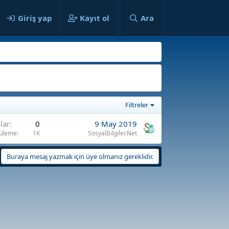
ılar
Giriş yap
Kayıt ol
Ara
Filtreler
lar
0
9 May 2019
üleme
1K
SosyalBilgiler.Net
Buraya mesaj yazmak için üye olmanız gereklidir.