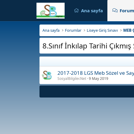
Ana sayfa
Forum
Ana sayfa
Forumlar
Liseye Giriş Sınavı
MEB Ç
8.Sınıf İnkılap Tarihi Çıkmış
2017-2018 LGS Meb Sözel ve Sayı
SosyalBilgiler.Net
9 May 2019