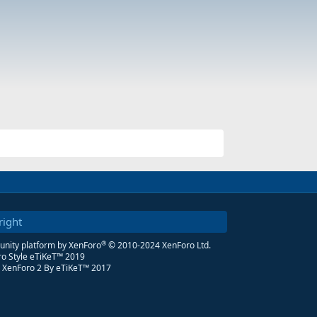
right
®
ity platform by XenForo
© 2010-2024 XenForo Ltd.
o Style eTiKeT™ 2019
 XenForo 2
By eTiKeT™ 2017