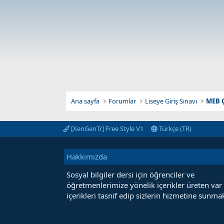
Ana sayfa
Forumlar
Liseye Giriş Sınavı
MEB Ç
[XenGenTr] Free Style V1
Türkçe (TR)
Hakkımızda
Sosyal bilgiler dersi için öğrenciler ve
öğretmenlerimize yönelik içerikler üreten var
içerikleri tasnif edip sizlerin hizmetine sunmak