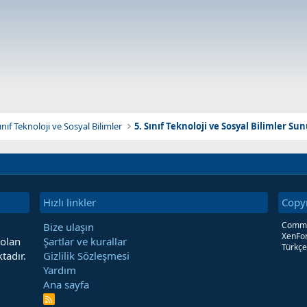
Sınıf Teknoloji ve Sosyal Bilimler
5. Sınıf Teknoloji ve Sosyal Bilimler Sun
Hızlı linkler
Copy
Commun
Bize ulaşın
XenFor
 olan
Şartlar ve kurallar
Türkçe
tadır.
Gizlilik Sözleşmesi
Yardım
Ana sayfa
R