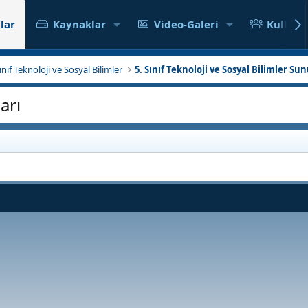
lar
Kaynaklar
Video-Galeri
Kullanıc
Sınıf Teknoloji ve Sosyal Bilimler
5. Sınıf Teknoloji ve Sosyal Bilimler Sun
arı