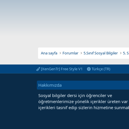
Ana sayfa
Forumlar
5.Sınıf Sosyal Bilgiler
5. 
[XenGenTr] Free Style V1
Türkçe (TR)
Hakkımızda
Sosyal bilgiler dersi için öğrenciler ve
öğretmenlerimize yönelik içerikler üreten var
içerikleri tasnif edip sizlerin hizmetine sunmak