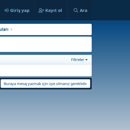
ılar
Giriş yap
Kayıt ol
Ara
uları
Filtreler
Buraya mesaj yazmak için üye olmanız gereklidir.