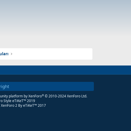
uları
right
®
ity platform by XenForo
© 2010-2024 XenForo Ltd.
o Style eTiKeT™ 2019
 XenForo 2
By eTiKeT™ 2017