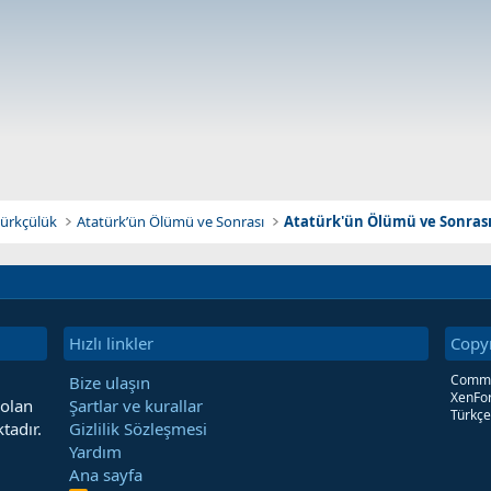
atürkçülük
Atatürk’ün Ölümü ve Sonrası
Atatürk'ün Ölümü ve Sonrası
Hızlı linkler
Copy
Commun
Bize ulaşın
XenFor
 olan
Şartlar ve kurallar
Türkçe
tadır.
Gizlilik Sözleşmesi
Yardım
Ana sayfa