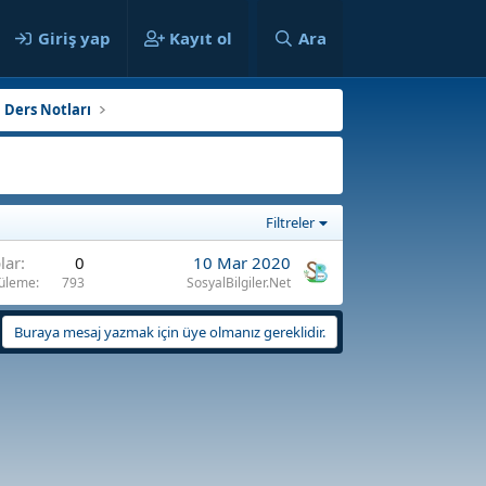
ılar
Giriş yap
Kayıt ol
Ara
 Ders Notları
Filtreler
lar
0
10 Mar 2020
üleme
793
SosyalBilgiler.Net
Buraya mesaj yazmak için üye olmanız gereklidir.