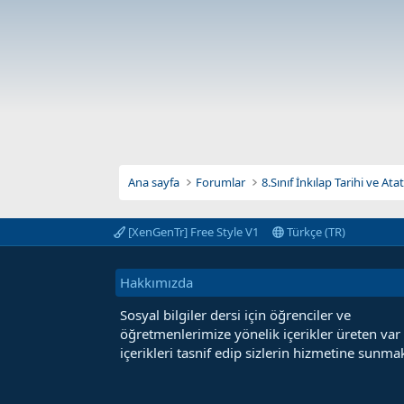
Ana sayfa
Forumlar
8.Sınıf İnkılap Tarihi ve At
[XenGenTr] Free Style V1
Türkçe (TR)
Hakkımızda
Sosyal bilgiler dersi için öğrenciler ve
öğretmenlerimize yönelik içerikler üreten var
içerikleri tasnif edip sizlerin hizmetine sunmak