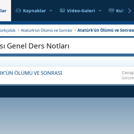
lar
Kaynaklar
Video-Galeri
Kullanıc
atürkçülük
Atatürk’ün Ölümü ve Sonrası
Atatürk'ün Ölümü ve Sonrası
ı Genel Ders Notları
ÜRK’ÜN ÖLÜMÜ VE SONRASI
Cevap
Görünt