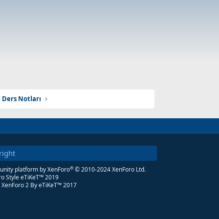
 Ders Notları
right
®
ity platform by XenForo
© 2010-2024 XenForo Ltd.
o Style eTiKeT™ 2019
 XenForo 2
By eTiKeT™ 2017