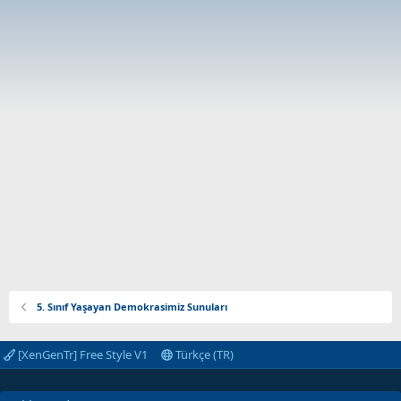
5. Sınıf Yaşayan Demokrasimiz Sunuları
[XenGenTr] Free Style V1
Türkçe (TR)