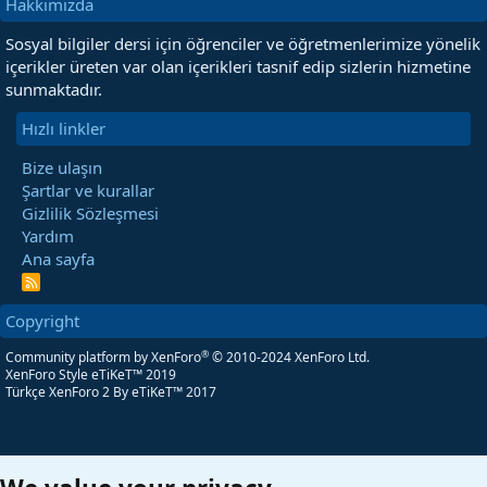
Hakkımızda
Sosyal bilgiler dersi için öğrenciler ve öğretmenlerimize yönelik
içerikler üreten var olan içerikleri tasnif edip sizlerin hizmetine
sunmaktadır.
Hızlı linkler
Bize ulaşın
Şartlar ve kurallar
Gizlilik Sözleşmesi
Yardım
Ana sayfa
R
S
S
Copyright
®
Community platform by XenForo
© 2010-2024 XenForo Ltd.
XenForo Style eTiKeT™ 2019
Türkçe XenForo 2
By eTiKeT™ 2017