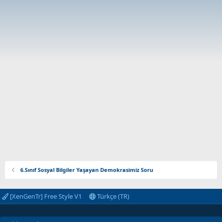
6.Sınıf Sosyal Bilgiler Yaşayan Demokrasimiz Soru
[XenGenTr] Free Style V1
Türkçe (TR)