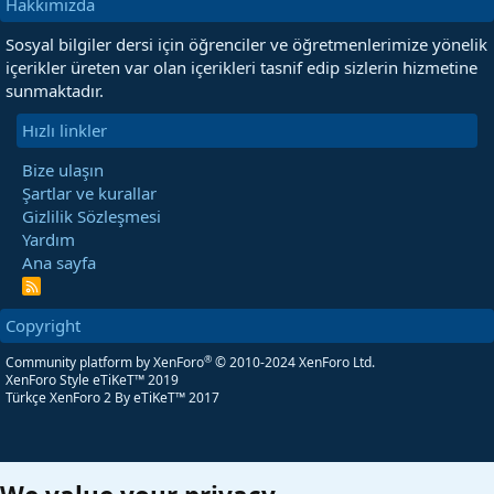
Hakkımızda
Sosyal bilgiler dersi için öğrenciler ve öğretmenlerimize yönelik
içerikler üreten var olan içerikleri tasnif edip sizlerin hizmetine
sunmaktadır.
Hızlı linkler
Bize ulaşın
Şartlar ve kurallar
Gizlilik Sözleşmesi
Yardım
Ana sayfa
R
S
S
Copyright
®
Community platform by XenForo
© 2010-2024 XenForo Ltd.
XenForo Style eTiKeT™ 2019
Türkçe XenForo 2
By eTiKeT™ 2017