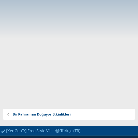
Bir Kahraman Doğuyor Etkinlikleri
[XenGenTr] Free Style V1
Türkçe (TR)