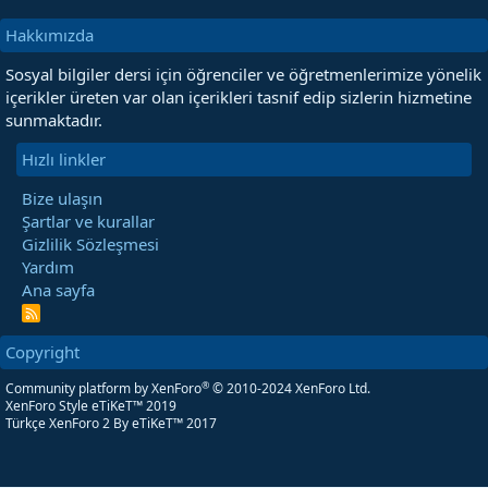
Hakkımızda
Sosyal bilgiler dersi için öğrenciler ve öğretmenlerimize yönelik
içerikler üreten var olan içerikleri tasnif edip sizlerin hizmetine
sunmaktadır.
Hızlı linkler
Bize ulaşın
Şartlar ve kurallar
Gizlilik Sözleşmesi
Yardım
Ana sayfa
R
S
S
Copyright
®
Community platform by XenForo
© 2010-2024 XenForo Ltd.
XenForo Style eTiKeT™ 2019
Türkçe XenForo 2
By eTiKeT™ 2017