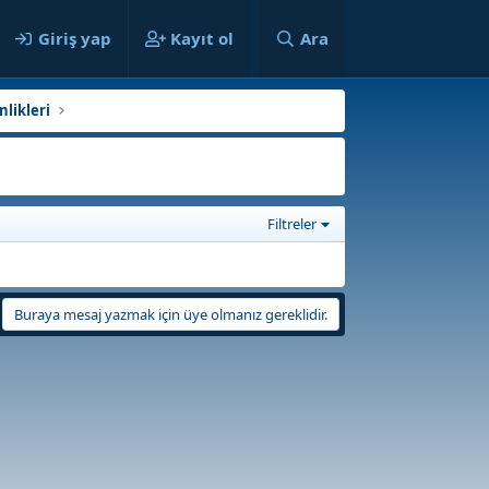
ılar
Giriş yap
Kayıt ol
Ara
likleri
Filtreler
Buraya mesaj yazmak için üye olmanız gereklidir.