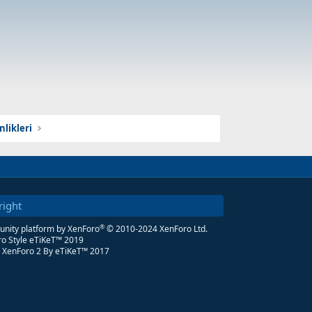
likleri
right
®
ity platform by XenForo
© 2010-2024 XenForo Ltd.
o Style eTiKeT™ 2019
 XenForo 2
By eTiKeT™ 2017