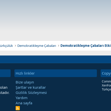
atürkçülük
Demokratikleşme Çabaları
Demokratikleşme Çabaları Etkin
Hızlı linkler
Copy
Commun
Bize ulaşın
XenFor
 olan
Şartlar ve kurallar
Türkçe
tadır.
Gizlilik Sözleşmesi
Yardım
Ana sayfa
R