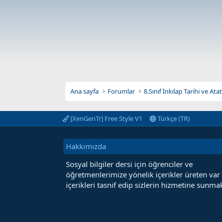
Ana sayfa
Forumlar
8.Sınıf İnkılap Tarihi ve At
[XenGenTr] Free Style V1
Türkçe (TR)
Hakkımızda
Sosyal bilgiler dersi için öğrenciler ve
öğretmenlerimize yönelik içerikler üreten var
içerikleri tasnif edip sizlerin hizmetine sunmak