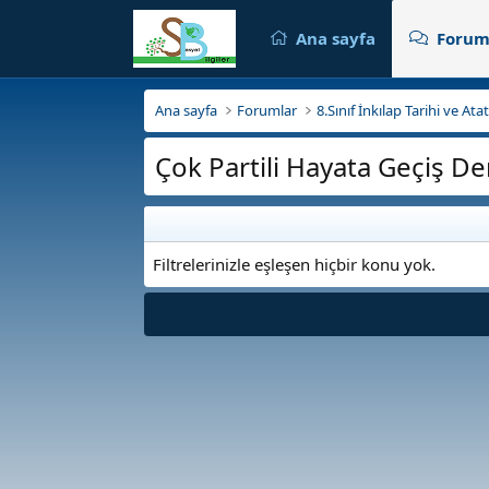
Ana sayfa
Forum
Ana sayfa
Forumlar
8.Sınıf İnkılap Tarihi ve At
Çok Partili Hayata Geçiş De
Filtrelerinizle eşleşen hiçbir konu yok.