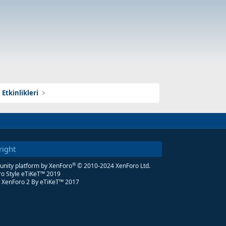
Etkinlikleri
right
®
ity platform by XenForo
© 2010-2024 XenForo Ltd.
o Style eTiKeT™ 2019
 XenForo 2
By eTiKeT™ 2017