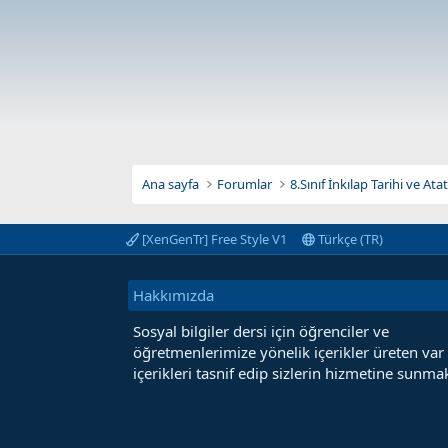
Ana sayfa
Forumlar
8.Sınıf İnkılap Tarihi ve At
[XenGenTr] Free Style V1
Türkçe (TR)
Hakkımızda
Sosyal bilgiler dersi için öğrenciler ve
öğretmenlerimize yönelik içerikler üreten var
içerikleri tasnif edip sizlerin hizmetine sunmak