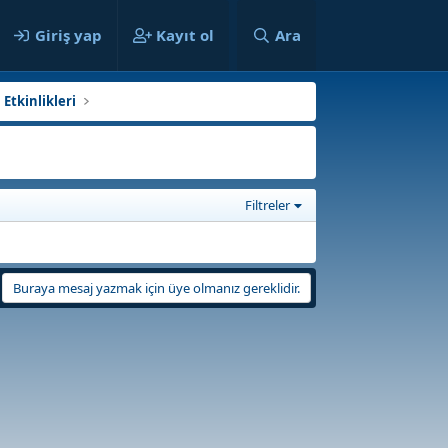
ılar
Giriş yap
Kayıt ol
Ara
Etkinlikleri
Filtreler
Buraya mesaj yazmak için üye olmanız gereklidir.