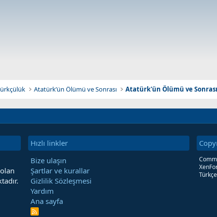
atürkçülük
Atatürk’ün Ölümü ve Sonrası
Atatürk'ün Ölümü ve Sonrası 
Hızlı linkler
Copy
Commun
Bize ulaşın
XenFor
 olan
Şartlar ve kurallar
Türkçe
tadır.
Gizlilik Sözleşmesi
Yardım
Ana sayfa
R