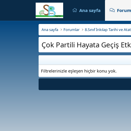
Ana sayfa
Forum
Ana sayfa
Forumlar
8.Sınıf İnkılap Tarihi ve At
Çok Partili Hayata Geçiş Etki
Filtrelerinizle eşleşen hiçbir konu yok.