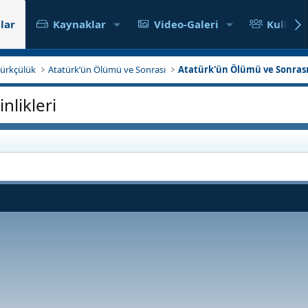
lar
Kaynaklar
Video-Galeri
Kullanıc
atürkçülük
Atatürk’ün Ölümü ve Sonrası
Atatürk'ün Ölümü ve Sonrası 
nlikleri