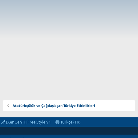
Atatürkçülük ve Çağdaşlaşan Türkiye Etkinlikleri
[XenGenTr] Free Style V1
Türkçe (TR)