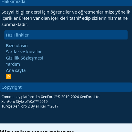
Hakkımızda
Sosyal bilgiler dersi için öğrenciler ve öğretmenlerimize yönelik
içerikler üreten var olan içerikleri tasnif edip sizlerin hizmetine
sunmaktadır.
Hızlı linkler
Bize ulaşın
Şartlar ve kurallar
Gizlilik Sözleşmesi
Yardım
Ana sayfa
R
S
S
Copyright
®
Community platform by XenForo
© 2010-2024 XenForo Ltd.
XenForo Style eTiKeT™ 2019
Türkçe XenForo 2
By eTiKeT™ 2017