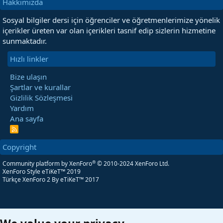
Hakkımızda
Sosyal bilgiler dersi için öğrenciler ve öğretmenlerimize yönelik
içerikler üreten var olan içerikleri tasnif edip sizlerin hizmetine
sunmaktadır.
Hızlı linkler
Bize ulaşın
Şartlar ve kurallar
Gizlilik Sözleşmesi
Yardım
Ana sayfa
R
S
S
Copyright
®
Community platform by XenForo
© 2010-2024 XenForo Ltd.
XenForo Style eTiKeT™ 2019
Türkçe XenForo 2
By eTiKeT™ 2017