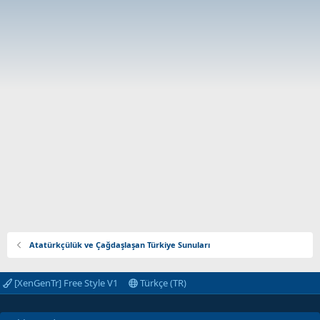
Atatürkçülük ve Çağdaşlaşan Türkiye Sunuları
[XenGenTr] Free Style V1
Türkçe (TR)