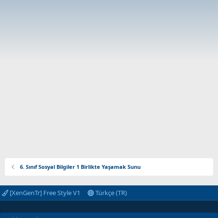
6. Sınıf Sosyal Bilgiler 1 Birlikte Yaşamak Sunu
[XenGenTr] Free Style V1
Türkçe (TR)