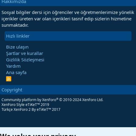
Hakkımızda
Sosyal bilgiler dersi için öğrenciler ve öğretmenlerimize yönelik
içerikler üreten var olan içerikleri tasnif edip sizlerin hizmetine
sunmaktadır.
Hızlı linkler
Bize ulaşın
Şartlar ve kurallar
Gizlilik Sözleşmesi
Yardım
Ana sayfa
R
S
S
Copyright
®
Community platform by XenForo
© 2010-2024 XenForo Ltd.
XenForo Style eTiKeT™ 2019
Türkçe XenForo 2
By eTiKeT™ 2017