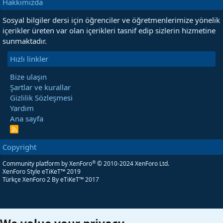
Hakkımızda
Sosyal bilgiler dersi için öğrenciler ve öğretmenlerimize yönelik
içerikler üreten var olan içerikleri tasnif edip sizlerin hizmetine
sunmaktadır.
Hızlı linkler
Bize ulaşın
Şartlar ve kurallar
Gizlilik Sözleşmesi
Yardım
Ana sayfa
R
S
S
Copyright
®
Community platform by XenForo
© 2010-2024 XenForo Ltd.
XenForo Style eTiKeT™ 2019
Türkçe XenForo 2
By eTiKeT™ 2017