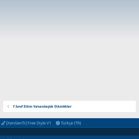
7.Sınıf Etkin Vatandaşlık Etkinlikler
[XenGenTr] Free Style V1
Türkçe (TR)