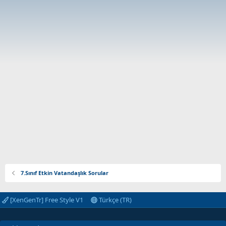
7.Sınıf Etkin Vatandaşlık Sorular
[XenGenTr] Free Style V1
Türkçe (TR)