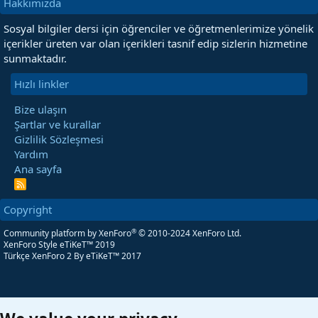
Hakkımızda
Sosyal bilgiler dersi için öğrenciler ve öğretmenlerimize yönelik
içerikler üreten var olan içerikleri tasnif edip sizlerin hizmetine
sunmaktadır.
Hızlı linkler
Bize ulaşın
Şartlar ve kurallar
Gizlilik Sözleşmesi
Yardım
Ana sayfa
R
S
S
Copyright
®
Community platform by XenForo
© 2010-2024 XenForo Ltd.
XenForo Style eTiKeT™ 2019
Türkçe XenForo 2
By eTiKeT™ 2017