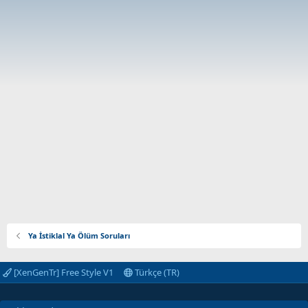
Ya İstiklal Ya Ölüm Soruları
[XenGenTr] Free Style V1
Türkçe (TR)