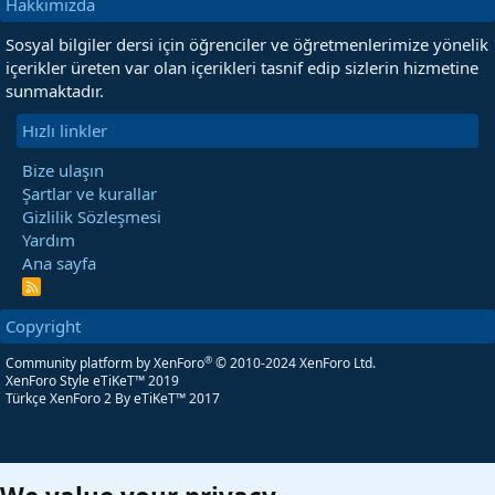
Hakkımızda
Sosyal bilgiler dersi için öğrenciler ve öğretmenlerimize yönelik
içerikler üreten var olan içerikleri tasnif edip sizlerin hizmetine
sunmaktadır.
Hızlı linkler
Bize ulaşın
Şartlar ve kurallar
Gizlilik Sözleşmesi
Yardım
Ana sayfa
R
S
S
Copyright
®
Community platform by XenForo
© 2010-2024 XenForo Ltd.
XenForo Style eTiKeT™ 2019
Türkçe XenForo 2
By eTiKeT™ 2017