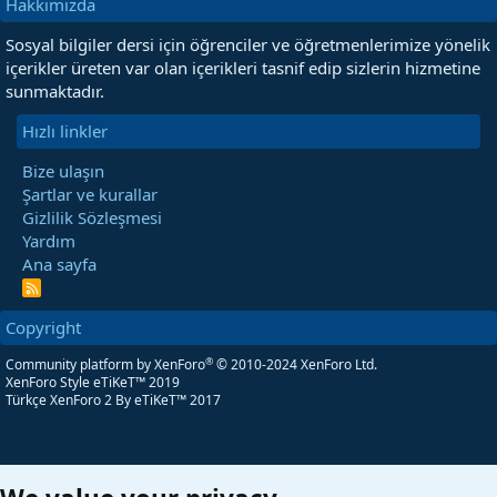
Hakkımızda
Sosyal bilgiler dersi için öğrenciler ve öğretmenlerimize yönelik
içerikler üreten var olan içerikleri tasnif edip sizlerin hizmetine
sunmaktadır.
Hızlı linkler
Bize ulaşın
Şartlar ve kurallar
Gizlilik Sözleşmesi
Yardım
Ana sayfa
R
S
S
Copyright
®
Community platform by XenForo
© 2010-2024 XenForo Ltd.
XenForo Style eTiKeT™ 2019
Türkçe XenForo 2
By eTiKeT™ 2017