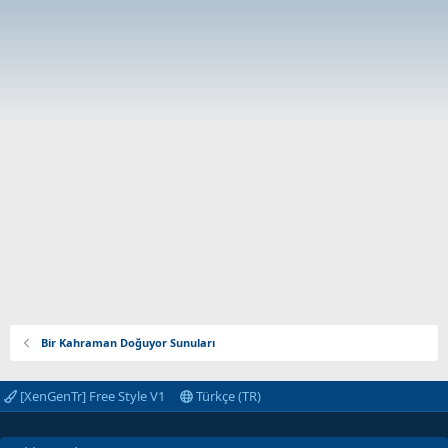
Bir Kahraman Doğuyor Sunuları
[XenGenTr] Free Style V1
Türkçe (TR)