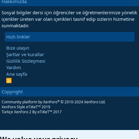
Hakkımızda
Sosyal bilgiler dersi için öğrenciler ve öğretmenlerimize yönelik
içerikler üreten var olan içerikleri tasnif edip sizlerin hizmetine
sunmaktadır.
Hızlı linkler
Bize ulaşın
Şartlar ve kurallar
Gizlilik Sözleşmesi
Yardım
Ana sayfa
R
S
S
Copyright
®
Community platform by XenForo
© 2010-2024 XenForo Ltd.
XenForo Style eTiKeT™ 2019
Türkçe XenForo 2
By eTiKeT™ 2017