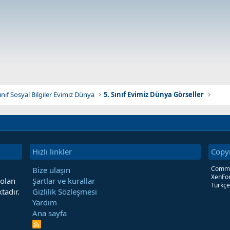
Sınıf Sosyal Bilgiler Evimiz Dünya
5. Sınıf Evimiz Dünya Görseller
Hızlı linkler
Copy
Commun
Bize ulaşın
XenFor
 olan
Şartlar ve kurallar
Türkçe
tadır.
Gizlilik Sözleşmesi
Yardım
Ana sayfa
R