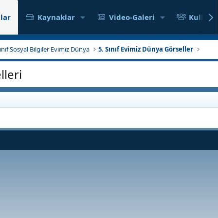
lar
Kaynaklar
Video-Galeri
Kullanıc
Sınıf Sosyal Bilgiler Evimiz Dünya
5. Sınıf Evimiz Dünya Görseller
leri