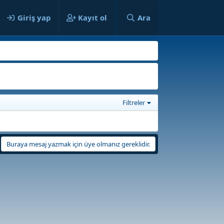
ılar
Giriş yap
Kayıt ol
Ara
Filtreler
Buraya mesaj yazmak için üye olmanız gereklidir.