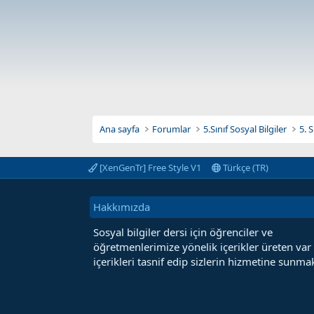
Ana sayfa
Forumlar
5.Sınıf Sosyal Bilgiler
5. 
[XenGenTr] Free Style V1
Türkçe (TR)
Hakkımızda
Sosyal bilgiler dersi için öğrenciler ve
öğretmenlerimize yönelik içerikler üreten var
içerikleri tasnif edip sizlerin hizmetine sunmak