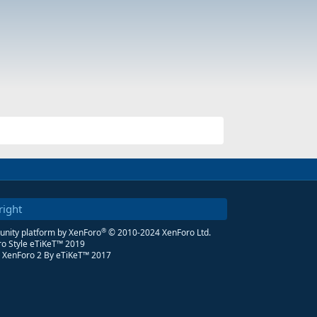
right
®
ity platform by XenForo
© 2010-2024 XenForo Ltd.
o Style eTiKeT™ 2019
 XenForo 2
By eTiKeT™ 2017