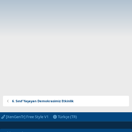
6. Sınıf Yaşayan Demokrasimiz Etkinlik
[XenGenTr] Free Style V1
Türkçe (TR)