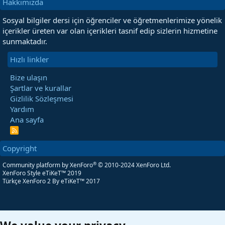
Hakkımızda
Sosyal bilgiler dersi için öğrenciler ve öğretmenlerimize yönelik
içerikler üreten var olan içerikleri tasnif edip sizlerin hizmetine
sunmaktadır.
Hızlı linkler
Bize ulaşın
Şartlar ve kurallar
Gizlilik Sözleşmesi
Yardım
Ana sayfa
R
S
S
Copyright
®
Community platform by XenForo
© 2010-2024 XenForo Ltd.
XenForo Style eTiKeT™ 2019
Türkçe XenForo 2
By eTiKeT™ 2017