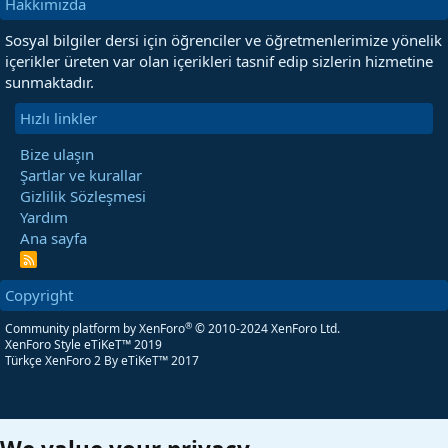
Hakkımızda
Sosyal bilgiler dersi için öğrenciler ve öğretmenlerimize yönelik
içerikler üreten var olan içerikleri tasnif edip sizlerin hizmetine
sunmaktadır.
Hızlı linkler
Bize ulaşın
Şartlar ve kurallar
Gizlilik Sözleşmesi
Yardım
Ana sayfa
R
S
S
Copyright
®
Community platform by XenForo
© 2010-2024 XenForo Ltd.
XenForo Style eTiKeT™ 2019
Türkçe XenForo 2
By eTiKeT™ 2017