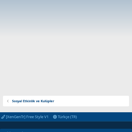
Sosyal Etkinlik ve Kulüpler
[XenGenTr] Free Style V1
Türkçe (TR)