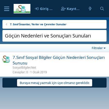
Giriş yap
Kayıt ol
7. Sınıf İnsanlar, Yerler ve Çevreler Sunular
Göçün Nedenleri ve Sonuçları Sunuları
Filtreler
7.Sınıf Sosyal Bilgiler Göçün Nedenleri Sonuçları
Sunusu
SosyalBilgiler.Net
Cevaplar
0
1 Ocak 2019
Buraya mesaj yazmak için üye olmanız gereklidir.