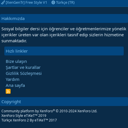
[XenGenTr] Free Style V1
Türkçe (TR)
Hakkımızda
Sosyal bilgiler dersi için öğrenciler ve öğretmenlerimize yönelik
içerikler üreten var olan içerikleri tasnif edip sizlerin hizmetine
sunmaktadır.
Hızlı linkler
Bize ulaşın
Şartlar ve kurallar
Gizlilik Sözleşmesi
Yardım
Ana sayfa
R
S
S
Copyright
®
Community platform by XenForo
© 2010-2024 XenForo Ltd.
XenForo Style eTiKeT™ 2019
Türkçe XenForo 2
By eTiKeT™ 2017