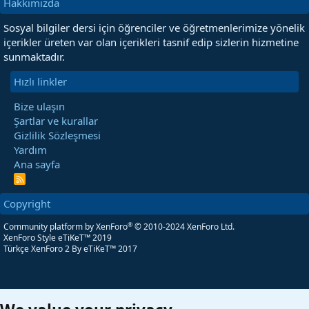
Hakkımızda
Sosyal bilgiler dersi için öğrenciler ve öğretmenlerimize yönelik
içerikler üreten var olan içerikleri tasnif edip sizlerin hizmetine
sunmaktadır.
Hızlı linkler
Bize ulaşın
Şartlar ve kurallar
Gizlilik Sözleşmesi
Yardım
Ana sayfa
R
S
S
Copyright
®
Community platform by XenForo
© 2010-2024 XenForo Ltd.
XenForo Style eTiKeT™ 2019
Türkçe XenForo 2
By eTiKeT™ 2017