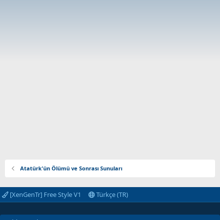
Atatürk'ün Ölümü ve Sonrası Sunuları
[XenGenTr] Free Style V1
Türkçe (TR)