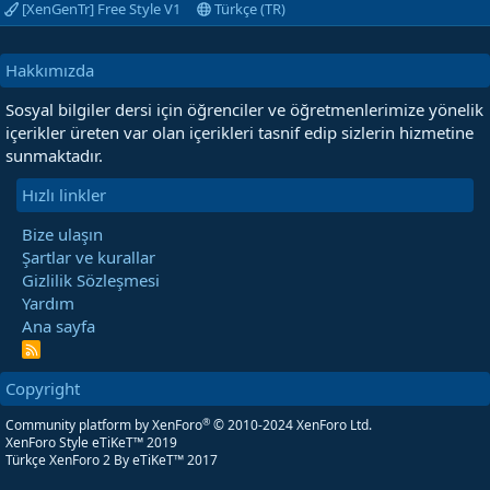
[XenGenTr] Free Style V1
Türkçe (TR)
Hakkımızda
Sosyal bilgiler dersi için öğrenciler ve öğretmenlerimize yönelik
içerikler üreten var olan içerikleri tasnif edip sizlerin hizmetine
sunmaktadır.
Hızlı linkler
Bize ulaşın
Şartlar ve kurallar
Gizlilik Sözleşmesi
Yardım
Ana sayfa
R
S
S
Copyright
®
Community platform by XenForo
© 2010-2024 XenForo Ltd.
XenForo Style eTiKeT™ 2019
Türkçe XenForo 2
By eTiKeT™ 2017