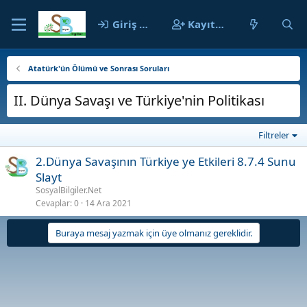
Giriş yap
Kayıt ol
Atatürk'ün Ölümü ve Sonrası Soruları
II. Dünya Savaşı ve Türkiye'nin Politikası
Filtreler
2.Dünya Savaşının Türkiye ye Etkileri 8.7.4 Sunu
Slayt
SosyalBilgiler.Net
Cevaplar
0
14 Ara 2021
Buraya mesaj yazmak için üye olmanız gereklidir.